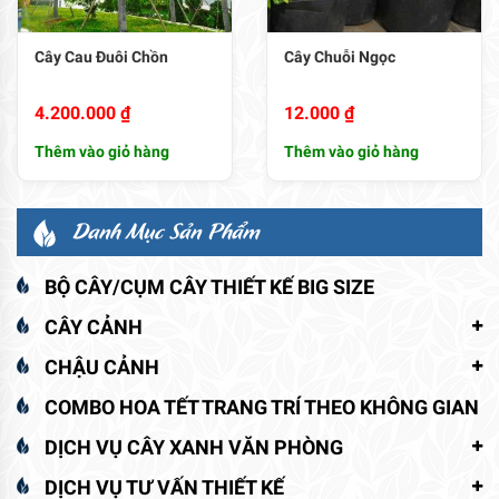
Cây Cau Đuôi Chồn
Cây Chuỗi Ngọc
4.200.000
₫
12.000
₫
Thêm vào giỏ hàng
Thêm vào giỏ hàng
Danh Mục Sản Phẩm
BỘ CÂY/CỤM CÂY THIẾT KẾ BIG SIZE
CÂY CẢNH
CHẬU CẢNH
COMBO HOA TẾT TRANG TRÍ THEO KHÔNG GIAN
DỊCH VỤ CÂY XANH VĂN PHÒNG
DỊCH VỤ TƯ VẤN THIẾT KẾ