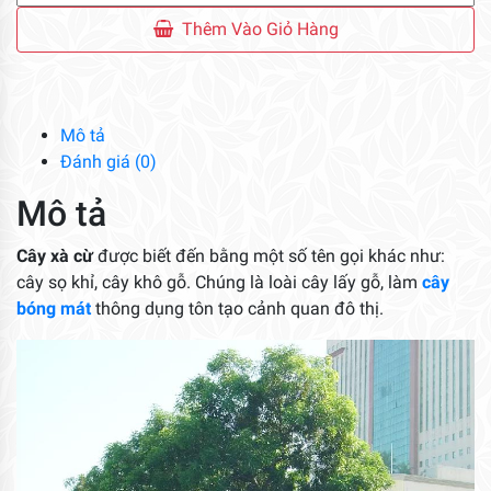
Cừ
Thêm Vào Giỏ Hàng
số
lượng
Mô tả
Đánh giá (0)
Mô tả
Cây xà cừ
được biết đến bằng một số tên gọi khác như:
cây sọ khỉ, cây khô gỗ. Chúng là loài cây lấy gỗ, làm
cây
bóng mát
thông dụng tôn tạo cảnh quan đô thị.