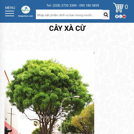
0
Tel: (028) 3720 3389 - 090 180 5859
MENU
CÂY XÀ CỪ