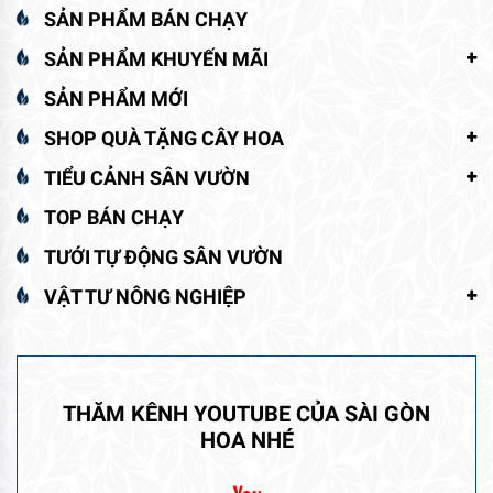
SẢN PHẨM BÁN CHẠY
SẢN PHẨM KHUYẾN MÃI
SẢN PHẨM MỚI
SHOP QUÀ TẶNG CÂY HOA
TIỂU CẢNH SÂN VƯỜN
TOP BÁN CHẠY
TƯỚI TỰ ĐỘNG SÂN VƯỜN
VẬT TƯ NÔNG NGHIỆP
THĂM KÊNH YOUTUBE CỦA SÀI GÒN
HOA NHÉ