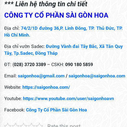
*** Liên hệ thông tin chi tiết
CÔNG TY CỔ PHẦN SÀI GÒN HOA
Địa chỉ:
74/2/1D đường 36,P. Linh Đông, TP. Thủ Đức, TP.
Hồ Chí Minh.
Địa chỉ vườn Sadec:
Đường Vành đai Tây Bắc, Xã Tân Quy
Tây, Tp.Sadec, Đồng Tháp
ĐT: (
028) 3720 3389
– CSKH:
090 180 5859
Email:
saigonhoa@gmail.com
/
saigonhoa@saigonhoa.com
Website:
https://saigonhoa.com/
Youtube:
https://www.youtube.com/user/saigonhoavn
Facebook:
Công Ty Cổ Phần Sài Gòn Hoa
Rate this post