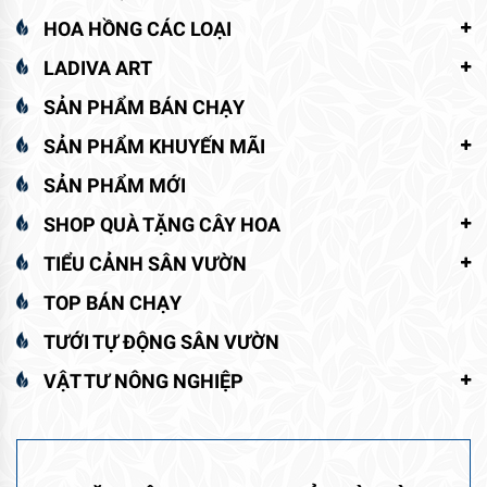
HOA HỒNG CÁC LOẠI
LADIVA ART
SẢN PHẨM BÁN CHẠY
SẢN PHẨM KHUYẾN MÃI
SẢN PHẨM MỚI
SHOP QUÀ TẶNG CÂY HOA
TIỂU CẢNH SÂN VƯỜN
TOP BÁN CHẠY
TƯỚI TỰ ĐỘNG SÂN VƯỜN
VẬT TƯ NÔNG NGHIỆP