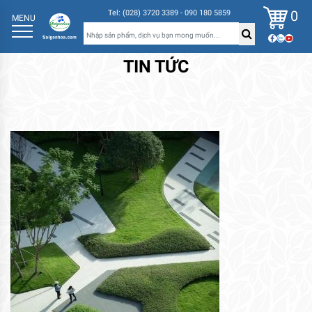
0
Tel: (028) 3720 3389 - 090 180 5859
MENU
TIN TỨC