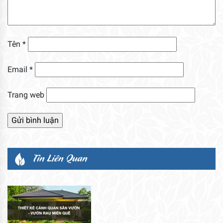
Tên
*
Email
*
Trang web
Tin Liên Quan