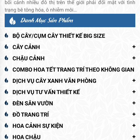
bối cảnh nhiều đô thị trên thế giới phải đối mặt với tình
trạng bê tông hóa, ô nhiễm môi…
Danh Mục Sản Phẩm
BỘ CÂY/CỤM CÂY THIẾT KẾ BIG SIZE
CÂY CẢNH
CHẬU CẢNH
COMBO HOA TẾT TRANG TRÍ THEO KHÔNG GIAN
DỊCH VỤ CÂY XANH VĂN PHÒNG
DỊCH VỤ TƯ VẤN THIẾT KẾ
ĐÈN SÂN VƯỜN
ĐỒ TRANG TRÍ
HOA CẢNH SỰ KIỆN
HOA CHẬU