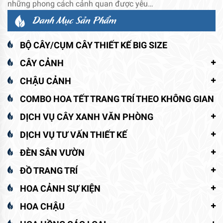
những phong cách cảnh quan được yêu…
Danh Mục Sản Phẩm
BỘ CÂY/CỤM CÂY THIẾT KẾ BIG SIZE
CÂY CẢNH
CHẬU CẢNH
COMBO HOA TẾT TRANG TRÍ THEO KHÔNG GIAN
DỊCH VỤ CÂY XANH VĂN PHÒNG
DỊCH VỤ TƯ VẤN THIẾT KẾ
ĐÈN SÂN VƯỜN
ĐỒ TRANG TRÍ
HOA CẢNH SỰ KIỆN
HOA CHẬU