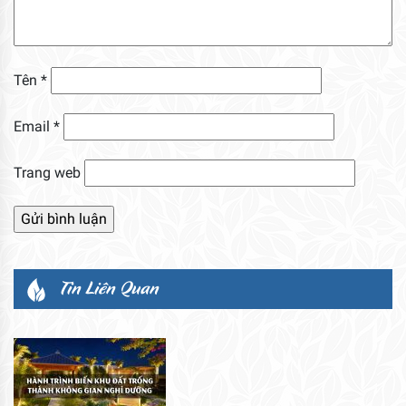
Tên
*
Email
*
Trang web
Tin Liên Quan