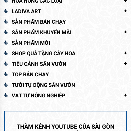
HOA HỒNG CÁC LOẠI
LADIVA ART
SẢN PHẨM BÁN CHẠY
SẢN PHẨM KHUYẾN MÃI
SẢN PHẨM MỚI
SHOP QUÀ TẶNG CÂY HOA
TIỂU CẢNH SÂN VƯỜN
TOP BÁN CHẠY
TƯỚI TỰ ĐỘNG SÂN VƯỜN
VẬT TƯ NÔNG NGHIỆP
THĂM KÊNH YOUTUBE CỦA SÀI GÒN