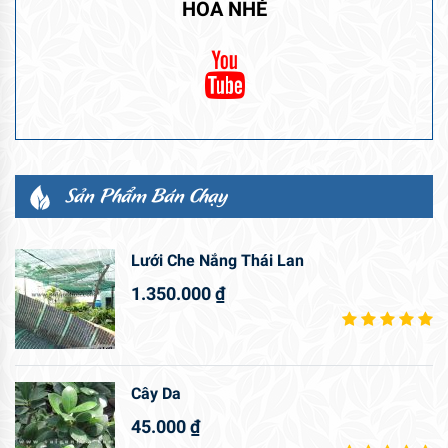
HOA NHÉ
Sản Phẩm Bán Chạy
Lưới Che Nắng Thái Lan
1.350.000
₫
Cây Da
45.000
₫