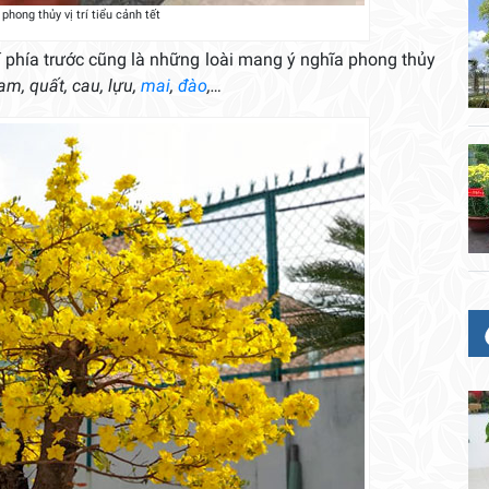
phong thủy vị trí tiểu cảnh tết
í phía trước cũng là những loài mang ý nghĩa phong thủy
m, quất, cau, lựu,
mai
,
đào
,…