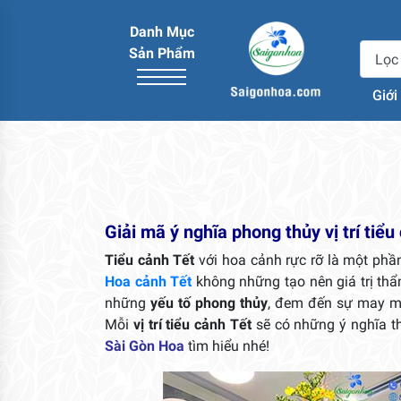
Danh Mục
Sản Phẩm
Giới
Giải mã ý nghĩa phong thủy vị trí tiểu
Tiểu cảnh Tết
với hoa cảnh rực rỡ là một phầ
Hoa cảnh Tết
không những tạo nên giá trị thẩ
những
yếu tố phong thủy
, đem đến sự may mắn
Mỗi
vị trí tiểu cảnh Tết
sẽ có những ý nghĩa t
Sài Gòn Hoa
tìm hiểu nhé!