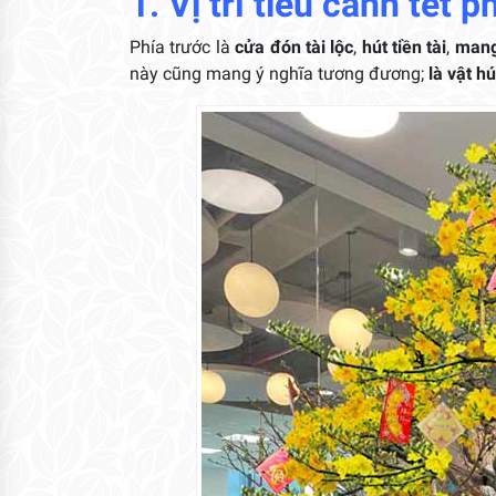
1. Vị trí tiểu cảnh tết 
Phía trước là
cửa đón tài lộc
,
hút tiền tài
,
mang 
này cũng mang ý nghĩa tương đương;
là vật h