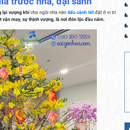
phía trước nhà, đại sảnh
lại vượng khí
cho ngôi nhà nên
tiểu cảnh tết
đặt ở vị trí
út vận may, sự thịnh vượng, là nơi đón lộc đầu năm.