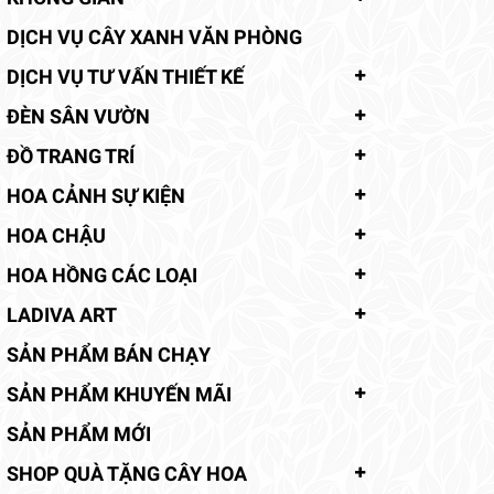
DỊCH VỤ CÂY XANH VĂN PHÒNG
DỊCH VỤ TƯ VẤN THIẾT KẾ
ĐÈN SÂN VƯỜN
ĐỒ TRANG TRÍ
HOA CẢNH SỰ KIỆN
HOA CHẬU
HOA HỒNG CÁC LOẠI
LADIVA ART
SẢN PHẨM BÁN CHẠY
SẢN PHẨM KHUYẾN MÃI
SẢN PHẨM MỚI
SHOP QUÀ TẶNG CÂY HOA