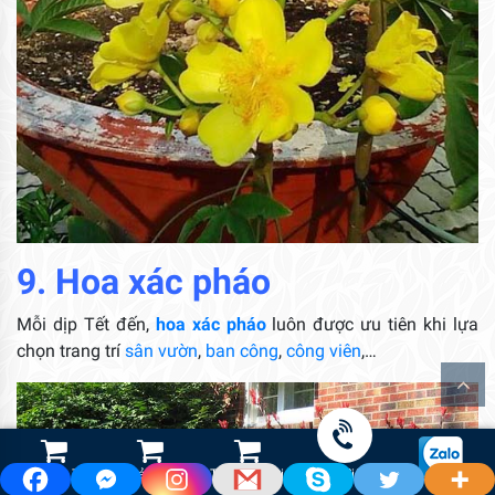
9. Hoa xác pháo
Mỗi dịp Tết đến,
hoa xác pháo
luôn được ưu tiên khi lựa
chọn trang trí
sân vườn
,
ban công
,
công viên
,…
Shop Hoa Tươi
Led Cảnh Quan
Thiết Bị Tưới
Gọi điện