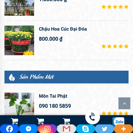
Chậu Hoa Cúc Đại Đóa
800.000
₫
Sản Phẩm Mới
Môn Tai Phật
090 180 5859
Shop Hoa Tươi
Led Cảnh Quan
Thiết Bị Tưới
Gọi điện