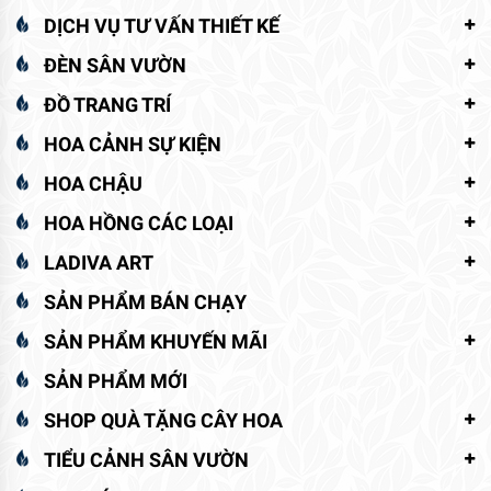
DỊCH VỤ TƯ VẤN THIẾT KẾ
ĐÈN SÂN VƯỜN
ĐỒ TRANG TRÍ
HOA CẢNH SỰ KIỆN
HOA CHẬU
HOA HỒNG CÁC LOẠI
LADIVA ART
SẢN PHẨM BÁN CHẠY
SẢN PHẨM KHUYẾN MÃI
SẢN PHẨM MỚI
SHOP QUÀ TẶNG CÂY HOA
TIỂU CẢNH SÂN VƯỜN