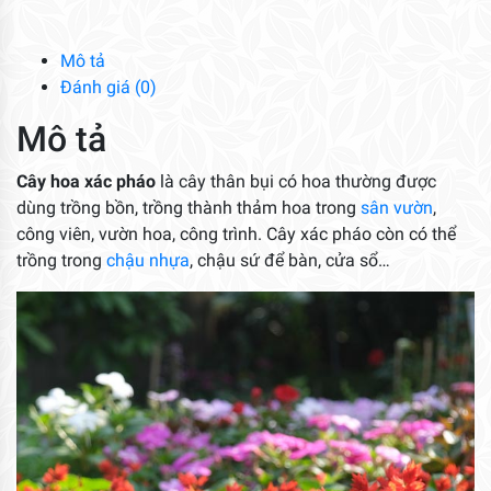
số
lượng
Mô tả
Đánh giá (0)
Mô tả
Cây hoa xác pháo
là cây thân bụi có hoa thường được
dùng trồng bồn, trồng thành thảm hoa trong
sân vườn
,
công viên, vườn hoa, công trình. Cây xác pháo còn có thể
trồng trong
chậu nhựa
, chậu sứ để bàn, cửa sổ…