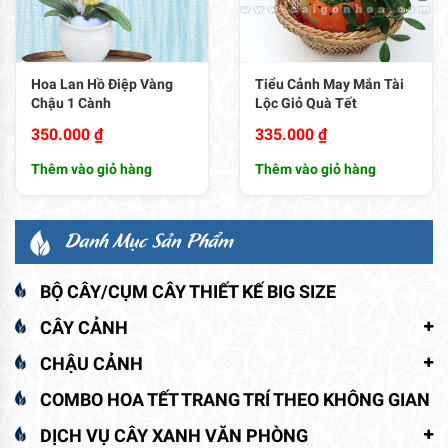
Hoa Lan Hồ Điệp Vàng
Tiểu Cảnh May Mắn Tài
Chậu 1 Cành
Lộc Giỏ Quà Tết
350.000
₫
335.000
₫
Thêm vào giỏ hàng
Thêm vào giỏ hàng
Danh Mục Sản Phẩm
BỘ CÂY/CỤM CÂY THIẾT KẾ BIG SIZE
CÂY CẢNH
CHẬU CẢNH
COMBO HOA TẾT TRANG TRÍ THEO KHÔNG GIAN
DỊCH VỤ CÂY XANH VĂN PHÒNG