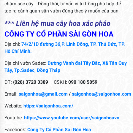
chăm sóc cây… Đồng thời, tư vấn vị trí trồng phù hợp để
tạo ra cảnh quan sân vườn đúng theo ý muốn của bạn.
*** Liên hệ mua cây hoa xác pháo
CÔNG TY CỔ PHẦN SÀI GÒN HOA
Địa chỉ:
74/2/1D đường 36,P. Linh Đông, TP. Thủ Đức, TP.
Hồ Chí Minh.
Địa chỉ vườn Sadec:
Đường Vành đai Tây Bắc, Xã Tân Quy
Tây, Tp.Sadec, Đồng Tháp
ĐT: (
028) 3720 3389
– CSKH:
090 180 5859
Email:
saigonhoa@gmail.com
/
saigonhoa@saigonhoa.com
Website:
https://saigonhoa.com/
Youtube:
https://www.youtube.com/user/saigonhoavn
Facebook:
Công Ty Cổ Phần Sài Gòn Hoa