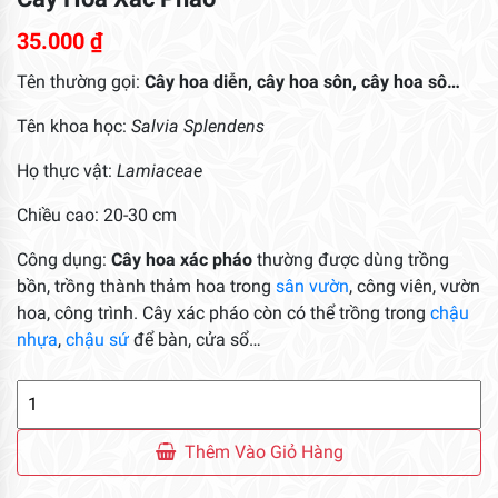
35.000
₫
Tên thường gọi:
Cây hoa diễn, cây hoa sôn, cây hoa sô…
Tên khoa học:
Salvia Splendens
Họ thực vật:
Lamiaceae
Chiều cao: 20-30 cm
Công dụng:
Cây hoa xác pháo
thường được dùng trồng
bồn, trồng thành thảm hoa trong
sân vườn
, công viên, vườn
hoa, công trình. Cây xác pháo còn có thể trồng trong
chậu
nhựa
,
chậu sứ
để bàn, cửa sổ…
Cây
Hoa
Xác
Thêm Vào Giỏ Hàng
Pháo