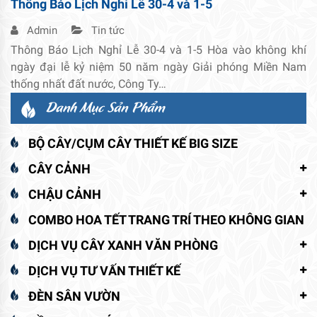
Thông Báo Lịch Nghỉ Lễ 30-4 và 1-5
Admin
Tin tức
Thông Báo Lịch Nghỉ Lễ 30-4 và 1-5 Hòa vào không khí
ngày đại lễ kỷ niệm 50 năm ngày Giải phóng Miền Nam
thống nhất đất nước, Công Ty…
Danh Mục Sản Phẩm
BỘ CÂY/CỤM CÂY THIẾT KẾ BIG SIZE
CÂY CẢNH
CHẬU CẢNH
COMBO HOA TẾT TRANG TRÍ THEO KHÔNG GIAN
DỊCH VỤ CÂY XANH VĂN PHÒNG
DỊCH VỤ TƯ VẤN THIẾT KẾ
ĐÈN SÂN VƯỜN