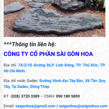
***Thông tin liên hệ:
CÔNG TY CỔ PHẦN SÀI GÒN HOA
Địa chỉ:
74/2/1D đường 36,P. Linh Đông, TP. Thủ Đức, TP.
Hồ Chí Minh.
Địa chỉ vườn Sadec:
Đường Vành đai Tây Bắc, Xã Tân Quy
Tây, Tp.Sadec, Đồng Tháp
ĐT: (
028) 3720 3389
– CSKH:
090 180 5859
Email:
saigonhoa@gmail.com
/
saigonhoa@saigonhoa.com