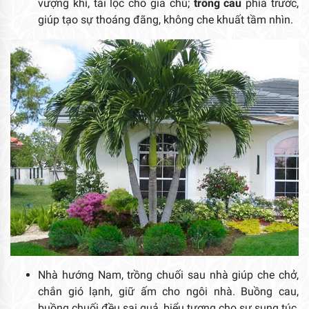
vượng khí, tài lộc cho gia chủ;
trồng cau
phía trước,
giúp tạo sự thoáng đãng, không che khuất tầm nhìn.
Nhà hướng Nam, trồng chuối sau nhà giúp che chở,
chắn gió lạnh, giữ ấm cho ngôi nhà. Buồng cau,
buồng chuối đều sai quả, biểu tượng cho sự sung túc,