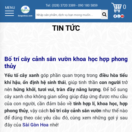
0
Tel: (028) 3720 3389 - 090 180 5859
MENU
TIN TỨC
Bố trí cây cảnh sân vườn khoa học hợp phong
thủy
Yếu tố cây xanh
góp phần quan trọng trong
điều hòa tiểu
khí hậu
,
ổn định hệ sinh thái
, giúp tinh thần
con người
trở
nên
hứng khởi, tươi vui, tràn đầy năng lượng
. Để bổ sung
cây xanh cho không gian sống giúp đáp ứng được nhu cầu
của con người, cần đảm bảo về
tính hợp lí, khoa học, hợp
phong thủy
, vậy cách
bố trí cây cảnh sân vườn
như thế nào
để đúng theo các yêu cầu đó, cùng xem những gợi ý sau
đây của
Sài Gòn Hoa
nhé!