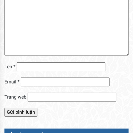
Tên
*
Email
*
Trang web