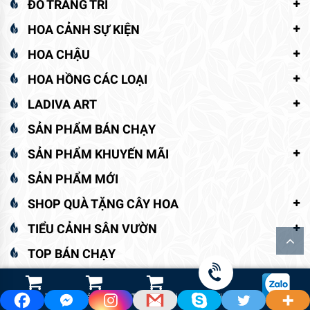
ĐỒ TRANG TRÍ
HOA CẢNH SỰ KIỆN
HOA CHẬU
HOA HỒNG CÁC LOẠI
LADIVA ART
SẢN PHẨM BÁN CHẠY
SẢN PHẨM KHUYẾN MÃI
SẢN PHẨM MỚI
SHOP QUÀ TẶNG CÂY HOA
TIỂU CẢNH SÂN VƯỜN
TOP BÁN CHẠY
TƯỚI TỰ ĐỘNG SÂN VƯỜN
Shop Hoa Tươi
Led Cảnh Quan
Thiết Bị Tưới
Gọi điện
VẬT TƯ NÔNG NGHIỆP