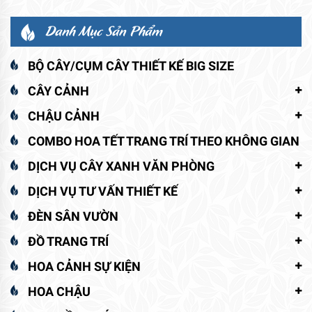
Danh Mục Sản Phẩm
BỘ CÂY/CỤM CÂY THIẾT KẾ BIG SIZE
CÂY CẢNH
CHẬU CẢNH
COMBO HOA TẾT TRANG TRÍ THEO KHÔNG GIAN
DỊCH VỤ CÂY XANH VĂN PHÒNG
DỊCH VỤ TƯ VẤN THIẾT KẾ
ĐÈN SÂN VƯỜN
ĐỒ TRANG TRÍ
HOA CẢNH SỰ KIỆN
HOA CHẬU