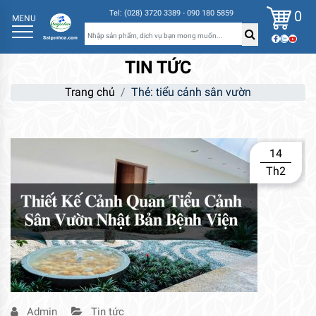
0
Tel: (028) 3720 3389 - 090 180 5859
MENU
TIN TỨC
Trang chủ
Thẻ:
tiểu cảnh sân vườn
14
Th2
Admin
Tin tức