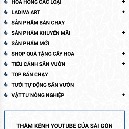
HOA HỒNG CÁC LOẠI
LADIVA ART
SẢN PHẨM BÁN CHẠY
SẢN PHẨM KHUYẾN MÃI
SẢN PHẨM MỚI
SHOP QUÀ TẶNG CÂY HOA
TIỂU CẢNH SÂN VƯỜN
TOP BÁN CHẠY
TƯỚI TỰ ĐỘNG SÂN VƯỜN
VẬT TƯ NÔNG NGHIỆP
THĂM KÊNH YOUTUBE CỦA SÀI GÒN