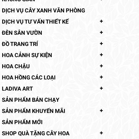
DỊCH VỤ CÂY XANH VĂN PHÒNG
DỊCH VỤ TƯ VẤN THIẾT KẾ
ĐÈN SÂN VƯỜN
ĐỒ TRANG TRÍ
HOA CẢNH SỰ KIỆN
HOA CHẬU
HOA HỒNG CÁC LOẠI
LADIVA ART
SẢN PHẨM BÁN CHẠY
SẢN PHẨM KHUYẾN MÃI
SẢN PHẨM MỚI
SHOP QUÀ TẶNG CÂY HOA