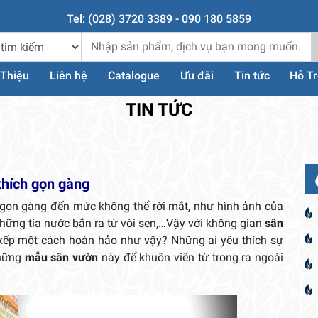
Tel: (028) 3720 3389 - 090 180 5859
 Thiệu
Liên hệ
Catalogue
Ưu đãi
Tin tức
Hỗ T
TIN TỨC
thích gọn gàng
gọn gàng đến mức không thể rời mắt, như hình ảnh của
hững tia nước bắn ra từ vòi sen,…Vậy với không gian
sân
p xếp một cách hoàn hảo như vậy? Những ai yêu thích sự
những
mẫu sân vườn
này để khuôn viên từ trong ra ngoài