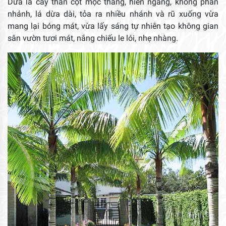
Dừa là cây thân cột mọc thẳng, hiên ngang, không phân
nhánh, lá dừa dài, tỏa ra nhiều nhánh và rũ xuống vừa
mang lại bóng mát, vừa lấy sáng tự nhiên tạo không gian
sân vườn tươi mát, nắng chiếu le lói, nhẹ nhàng.