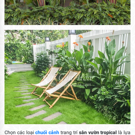
Chọn các loại
chuối cảnh
trang trí
sân vườn tropical
là lựa