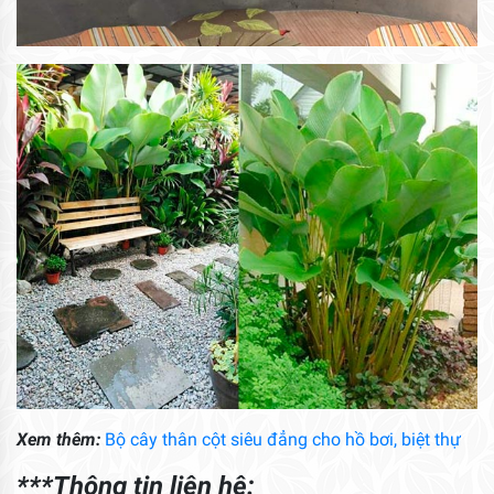
Xem thêm:
Bộ cây thân cột siêu đẳng cho hồ bơi, biệt thự
***Thông tin liên hệ: