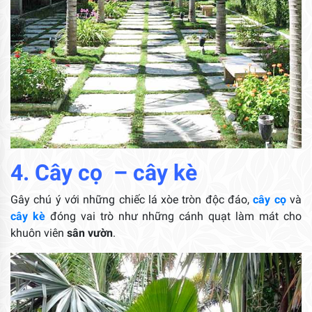
4. Cây cọ – cây kè
Gây chú ý với những chiếc lá xòe tròn độc đáo,
cây cọ
và
cây kè
đóng vai trò như những cánh quạt làm mát cho
khuôn viên
sân vườn
.