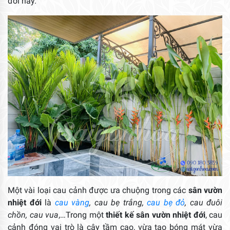
đời này.
Một vài loại cau cảnh được ưa chuộng trong các
sân vườn
nhiệt đới
là
cau vàng
, cau bẹ trắng,
cau bẹ đỏ
, cau đuôi
chồn, cau vua
,…Trong một
thiết kế sân vườn nhiệt đới
, cau
cảnh đóng vai trò là cây tầm cao, vừa tạo bóng mát vừa