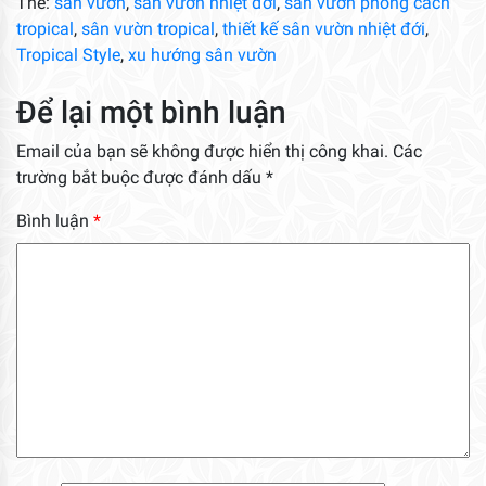
Thẻ:
sân vườn
,
sân vườn nhiệt đới
,
sân vườn phong cách
tropical
,
sân vườn tropical
,
thiết kế sân vườn nhiệt đới
,
Tropical Style
,
xu hướng sân vườn
Để lại một bình luận
Email của bạn sẽ không được hiển thị công khai.
Các
trường bắt buộc được đánh dấu
*
Bình luận
*