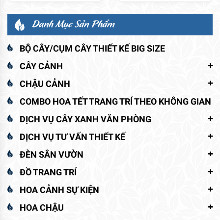
Danh Mục Sản Phẩm
BỘ CÂY/CỤM CÂY THIẾT KẾ BIG SIZE
CÂY CẢNH
CHẬU CẢNH
COMBO HOA TẾT TRANG TRÍ THEO KHÔNG GIAN
DỊCH VỤ CÂY XANH VĂN PHÒNG
DỊCH VỤ TƯ VẤN THIẾT KẾ
ĐÈN SÂN VƯỜN
ĐỒ TRANG TRÍ
HOA CẢNH SỰ KIỆN
HOA CHẬU