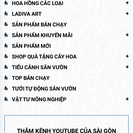
HOA HỒNG CÁC LOẠI
LADIVA ART
SẢN PHẨM BÁN CHẠY
SẢN PHẨM KHUYẾN MÃI
SẢN PHẨM MỚI
SHOP QUÀ TẶNG CÂY HOA
TIỂU CẢNH SÂN VƯỜN
TOP BÁN CHẠY
TƯỚI TỰ ĐỘNG SÂN VƯỜN
VẬT TƯ NÔNG NGHIỆP
THĂM KÊNH YOUTUBE CỦA SÀI GÒN