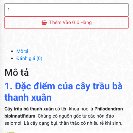
Cây
Trầu
Bà
Thêm Vào Giỏ Hàng
Thanh
Xuân
số
lượng
Mô tả
Đánh giá (0)
Mô tả
1. Đặc điểm của cây
trầu bà
thanh xuân
Cây trầu bà thanh xuân
có tên khoa học là
Philodendron
bipinnatifidum
. Chúng có nguồn gốc từ các hòn đảo
salomol. Là cây dạng bụi, thân thảo có nhiều rễ khí sinh.