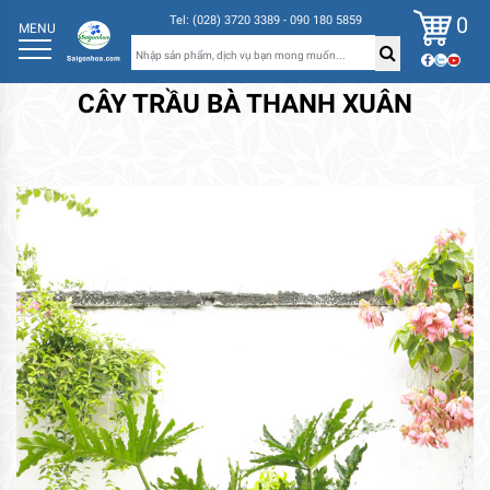
0
Tel: (028) 3720 3389 - 090 180 5859
MENU
CÂY TRẦU BÀ THANH XUÂN