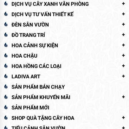
DỊCH VỤ CÂY XANH VĂN PHÒNG
DỊCH VỤ TƯ VẤN THIẾT KẾ
ĐÈN SÂN VƯỜN
ĐỒ TRANG TRÍ
HOA CẢNH SỰ KIỆN
HOA CHẬU
HOA HỒNG CÁC LOẠI
LADIVA ART
SẢN PHẨM BÁN CHẠY
SẢN PHẨM KHUYẾN MÃI
SẢN PHẨM MỚI
SHOP QUÀ TẶNG CÂY HOA
TIỂU CẢNH SÂN VƯỜN