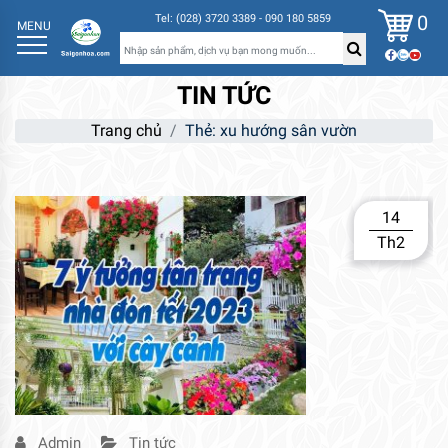
0
Tel: (028) 3720 3389 - 090 180 5859
MENU
TIN TỨC
Trang chủ
Thẻ:
xu hướng sân vườn
14
Th2
Admin
Tin tức