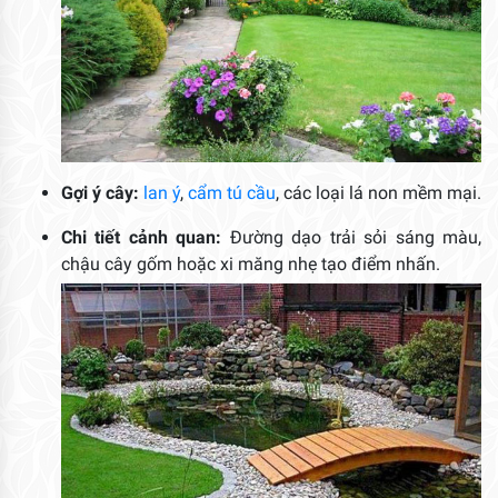
Gợi ý cây:
lan ý
,
cẩm tú cầu
, các loại lá non mềm mại.
Chi tiết cảnh quan:
Đường dạo trải sỏi sáng màu,
chậu cây gốm hoặc xi măng nhẹ tạo điểm nhấn.