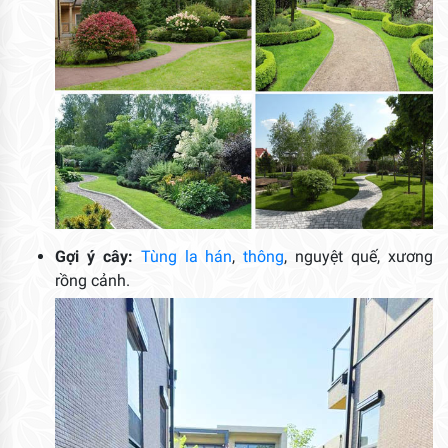
Gợi ý cây:
Tùng la hán
,
thông
, nguyệt quế, xương
rồng cảnh.