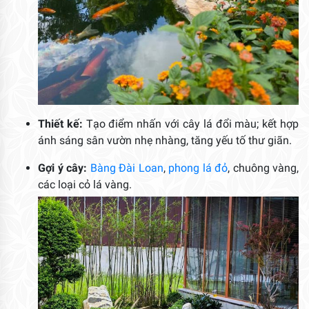
Thiết kế:
Tạo điểm nhấn với cây lá đổi màu; kết hợp
ánh sáng sân vườn nhẹ nhàng, tăng yếu tố thư giãn.
Gợi ý cây:
Bàng Đài Loan
,
phong lá đỏ
, chuông vàng,
các loại cỏ lá vàng.