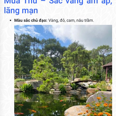
Mùa Thu – Sắc vàng ấm áp,
lãng mạn
Màu sắc chủ đạo:
Vàng, đỏ, cam, nâu trầm.