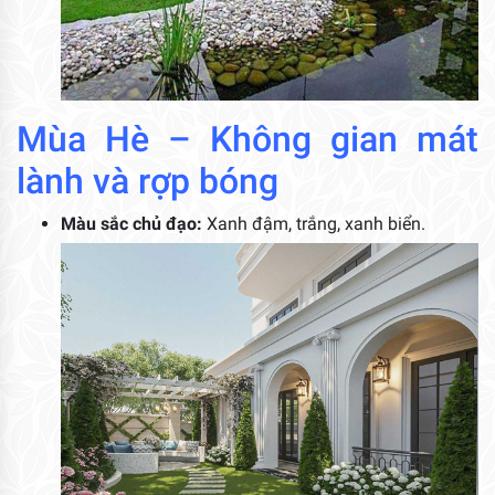
Mùa Hè – Không gian mát
lành và rợp bóng
Màu sắc chủ đạo:
Xanh đậm, trắng, xanh biển.