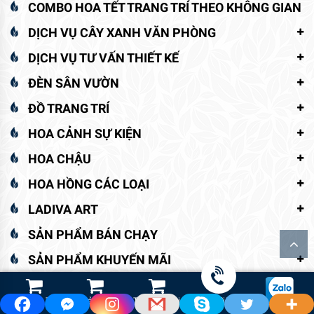
COMBO HOA TẾT TRANG TRÍ THEO KHÔNG GIAN
DỊCH VỤ CÂY XANH VĂN PHÒNG
DỊCH VỤ TƯ VẤN THIẾT KẾ
ĐÈN SÂN VƯỜN
ĐỒ TRANG TRÍ
HOA CẢNH SỰ KIỆN
HOA CHẬU
HOA HỒNG CÁC LOẠI
LADIVA ART
SẢN PHẨM BÁN CHẠY
SẢN PHẨM KHUYẾN MÃI
SẢN PHẨM MỚI
Shop Hoa Tươi
Led Cảnh Quan
Thiết Bị Tưới
Gọi điện
SHOP QUÀ TẶNG CÂY HOA