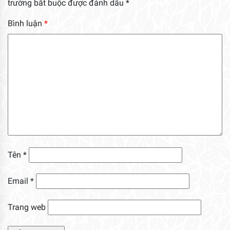
trường bắt buộc được đánh dấu
*
Bình luận
*
Tên
*
Email
*
Trang web