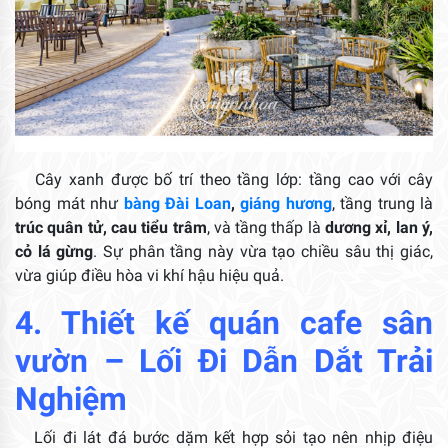
Cây xanh được bố trí theo tầng lớp: tầng cao với cây
bóng mát như
bàng Đài Loan
,
giáng hương
, tầng trung là
trúc quân tử, cau tiểu trâm
, và tầng thấp là
dương xỉ, lan ý,
cỏ lá gừng
. Sự phân tầng này vừa tạo chiều sâu thị giác,
vừa giúp điều hòa vi khí hậu hiệu quả.
4.
Thiết kế quán cafe sân
vườn
– Lối Đi Dẫn Dắt Trải
Nghiệm
Lối đi lát đá bước dặm kết hợp sỏi tạo nên nhịp điệu