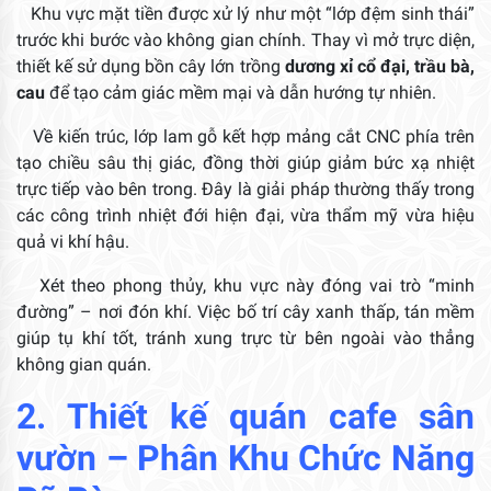
Khu vực mặt tiền được xử lý như một “lớp đệm sinh thái”
trước khi bước vào không gian chính. Thay vì mở trực diện,
thiết kế sử dụng bồn cây lớn trồng
dương xỉ cổ đại, trầu bà,
cau
để tạo cảm giác mềm mại và dẫn hướng tự nhiên.
Về kiến trúc, lớp lam gỗ kết hợp mảng cắt CNC phía trên
tạo chiều sâu thị giác, đồng thời giúp giảm bức xạ nhiệt
trực tiếp vào bên trong. Đây là giải pháp thường thấy trong
các công trình nhiệt đới hiện đại, vừa thẩm mỹ vừa hiệu
quả vi khí hậu.
Xét theo phong thủy, khu vực này đóng vai trò “minh
đường” – nơi đón khí. Việc bố trí cây xanh thấp, tán mềm
giúp tụ khí tốt, tránh xung trực từ bên ngoài vào thẳng
không gian quán.
2.
Thiết kế quán cafe sân
vườn
– Phân Khu Chức Năng