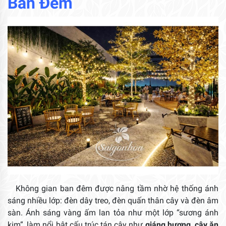
Ban Đêm
Không gian ban đêm được nâng tầm nhờ hệ thống ánh
sáng nhiều lớp: đèn dây treo, đèn quấn thân cây và đèn âm
sàn. Ánh sáng vàng ấm lan tỏa như một lớp “sương ánh
kim”, làm nổi bật cấu trúc tán cây như
giáng hương, cây ăn