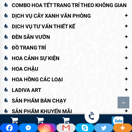
COMBO HOA TẾT TRANG TRÍ THEO KHÔNG GIAN
DỊCH VỤ CÂY XANH VĂN PHÒNG
DỊCH VỤ TƯ VẤN THIẾT KẾ
ĐÈN SÂN VƯỜN
ĐỒ TRANG TRÍ
HOA CẢNH SỰ KIỆN
HOA CHẬU
HOA HỒNG CÁC LOẠI
LADIVA ART
SẢN PHẨM BÁN CHẠY
SẢN PHẨM KHUYẾN MÃI
SẢN PHẨM MỚI
Shop Hoa Tươi
Led Cảnh Quan
Thiết Bị Tưới
Gọi điện