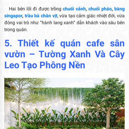
Hai bên lối đi được trồng
chuối cảnh
,
chuối pháo
,
bàng
singapor
,
trầu bà chân vịt
, vừa tạo cảm giác nhiệt đới, vừa
đóng vai trò như “hành lang xanh” dẫn khách vào sâu bên
trong quán.
5.
Thiết kế quán cafe sân
vườn
– Tường Xanh Và Cây
Leo Tạo Phông Nền