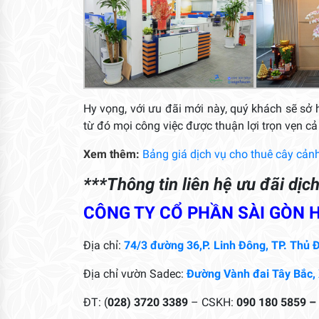
Hy vọng, với ưu đãi mới này, quý khách sẽ sở
từ đó mọi công việc được thuận lợi trọn vẹn c
Xem thêm:
Bảng giá dịch vụ cho thuê cây cản
***Thông tin liên hệ ưu đãi dịc
CÔNG TY CỔ PHẦN SÀI GÒN 
Địa chỉ:
74/3 đường 36,P. Linh Đông, TP. Thủ Đ
Địa chỉ vườn Sadec:
Đường Vành đai Tây Bắc,
ĐT: (
028) 3720 3389
– CSKH:
090 180 5859 –