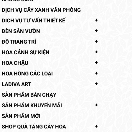
DỊCH VỤ CÂY XANH VĂN PHÒNG
DỊCH VỤ TƯ VẤN THIẾT KẾ
ĐÈN SÂN VƯỜN
ĐỒ TRANG TRÍ
HOA CẢNH SỰ KIỆN
HOA CHẬU
HOA HỒNG CÁC LOẠI
LADIVA ART
SẢN PHẨM BÁN CHẠY
SẢN PHẨM KHUYẾN MÃI
SẢN PHẨM MỚI
SHOP QUÀ TẶNG CÂY HOA