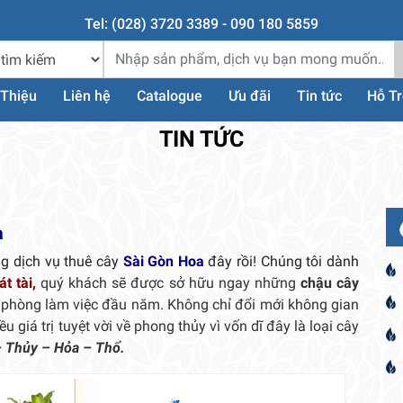
Tel: (028) 3720 3389 - 090 180 5859
 Thiệu
Liên hệ
Catalogue
Ưu đãi
Tin tức
Hỗ T
TIN TỨC
a
ng dịch vụ thuê cây
Sài Gòn Hoa
đây rồi! Chúng tôi dành
át tài,
quý khách sẽ được sở hữu ngay những
chậu cây
n phòng làm việc đầu năm. Không chỉ đổi mới không gian
giá trị tuyệt vời về phong thủy vì vốn dĩ đây là loại cây
 Thủy – Hỏa – Thổ.