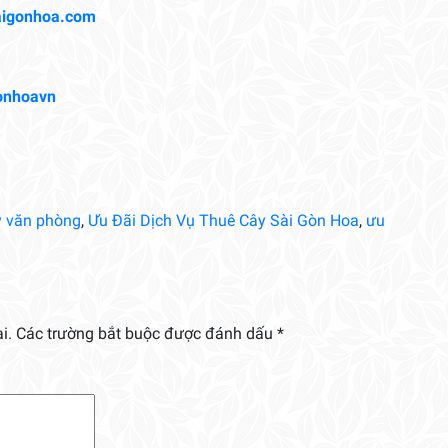
aigonhoa.com
onhoavn
y văn phòng
,
Ưu Đãi Dịch Vụ Thuê Cây Sài Gòn Hoa
,
ưu
i.
Các trường bắt buộc được đánh dấu
*