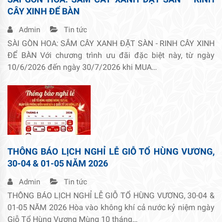
CÂY XINH ĐỂ BÀN
Admin
Tin tức
SÀI GÒN HOA: SẮM CÂY XANH ĐẶT SÀN - RINH CÂY XINH
ĐỂ BÀN Với chương trình ưu đãi đặc biệt này, từ ngày
10/6/2026 đến ngày 30/7/2026 khi MUA…
THÔNG BÁO LỊCH NGHỈ LỄ GIỖ TỔ HÙNG VƯƠNG,
30-04 & 01-05 NĂM 2026
Admin
Tin tức
THÔNG BÁO LỊCH NGHỈ LỄ GIỖ TỔ HÙNG VƯƠNG, 30-04 &
01-05 NĂM 2026 Hòa vào không khí cả nước kỷ niệm ngày
Giỗ Tổ Hùng Vương Mùng 10 tháng…