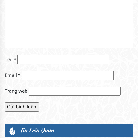
Tên
*
Email
*
Trang web
Tin Liên Quan