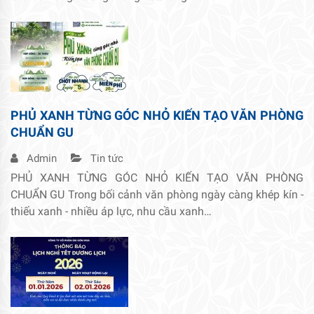
PHỦ XANH TỪNG GÓC NHỎ KIẾN TẠO VĂN PHÒNG
CHUẨN GU
Admin
Tin tức
PHỦ XANH TỪNG GÓC NHỎ KIẾN TẠO VĂN PHÒNG
CHUẨN GU Trong bối cảnh văn phòng ngày càng khép kín -
thiếu xanh - nhiều áp lực, nhu cầu xanh…