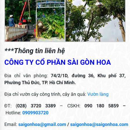
***Thông tin liên hệ
CÔNG TY CỔ PHẦN SÀI GÒN HOA
Địa chỉ văn phòng:
74/2/1D, đường 36, Khu phố 37,
Phường Thủ Đức, TP. Hồ Chí Minh.
Địa chỉ vườn cây công trình, cây ăn quả:
Vườn làng
ĐT: (
028) 3720 3389
– CSKH:
090 180 5859 –
Hotline:
0909903720
Email:
saigonhoa@gmail.com
/
saigonhoa@saigonhoa.com