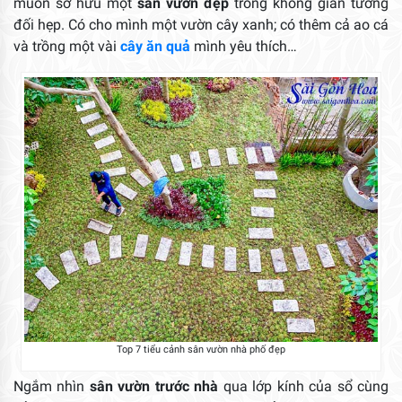
muốn sở hữu một
sân vườn đẹp
trong không gian tương
đối hẹp. Có cho mình một vườn cây xanh; có thêm cả ao cá
và trồng một vài
cây ăn quả
mình yêu thích…
Top 7 tiểu cảnh sân vườn nhà phố đẹp
Ngắm nhìn
sân vườn trước nhà
qua lớp kính của sổ cùng