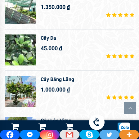
1.350.000
₫
Cây Da
45.000
₫
Cây Bằng Lăng
1.000.000
₫
Cây Lộc Vừng
1.800.000
₫
Shop Hoa Tươi
Led Cảnh Quan
Thiết Bị Tưới
Gọi điện