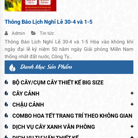
Thông Báo Lịch Nghỉ Lễ 30-4 và 1-5
Admin
Tin tức
Thông Báo Lịch Nghỉ Lễ 30-4 và 1-5 Hòa vào không khí
ngày đại lễ kỷ niệm 50 năm ngày Giải phóng Miền Nam
thống nhất đất nước, Công Ty…
Danh Mục Sản Phẩm
BỘ CÂY/CỤM CÂY THIẾT KẾ BIG SIZE
CÂY CẢNH
CHẬU CẢNH
COMBO HOA TẾT TRANG TRÍ THEO KHÔNG GIAN
DỊCH VỤ CÂY XANH VĂN PHÒNG
DỊCH VỤ TƯ VẤN THIẾT KẾ