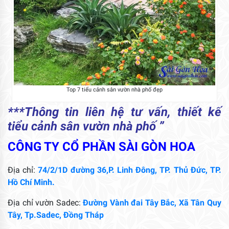
Top 7 tiểu cảnh sân vườn nhà phố đẹp
***Thông tin liên hệ tư vấn, thiết kế
tiểu cảnh sân vườn nhà phố ”
CÔNG TY CỔ PHẦN SÀI GÒN HOA
Địa chỉ:
74/2/1D đường 36,P. Linh Đông, TP. Thủ Đức, TP.
Hồ Chí Minh.
Địa chỉ vườn Sadec:
Đường Vành đai Tây Bắc, Xã Tân Quy
Tây, Tp.Sadec, Đồng Tháp