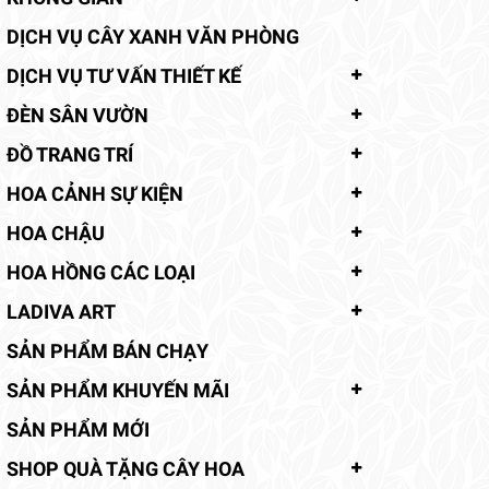
DỊCH VỤ CÂY XANH VĂN PHÒNG
DỊCH VỤ TƯ VẤN THIẾT KẾ
ĐÈN SÂN VƯỜN
ĐỒ TRANG TRÍ
HOA CẢNH SỰ KIỆN
HOA CHẬU
HOA HỒNG CÁC LOẠI
LADIVA ART
SẢN PHẨM BÁN CHẠY
SẢN PHẨM KHUYẾN MÃI
SẢN PHẨM MỚI
SHOP QUÀ TẶNG CÂY HOA