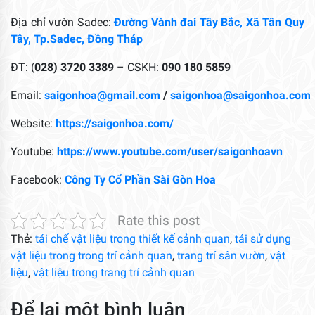
Địa chỉ vườn Sadec:
Đường Vành đai Tây Bắc, Xã Tân Quy
Tây, Tp.Sadec, Đồng Tháp
ĐT: (
028) 3720 3389
– CSKH:
090 180 5859
Email:
saigonhoa@gmail.com
/
saigonhoa@saigonhoa.com
Website:
https://saigonhoa.com/
Youtube:
https://www.youtube.com/user/saigonhoavn
Facebook:
Công Ty Cổ Phần Sài Gòn Hoa
Rate this post
Thẻ:
tái chế vật liệu trong thiết kế cảnh quan
,
tái sử dụng
vật liệu trong trong trí cảnh quan
,
trang trí sân vườn
,
vật
liệu
,
vật liệu trong trang trí cảnh quan
Để lại một bình luận