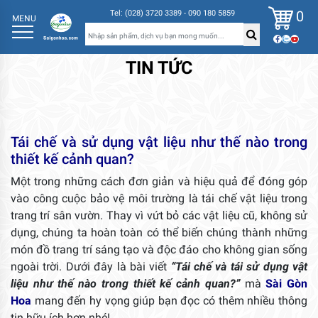
0
Tel: (028) 3720 3389 - 090 180 5859
MENU
TIN TỨC
Tái chế và sử dụng vật liệu như thế nào trong
thiết kế cảnh quan?
Một trong những cách đơn giản và hiệu quả để đóng góp
vào công cuộc bảo vệ môi trường là tái chế vật liệu trong
trang trí sân vườn. Thay vì vứt bỏ các vật liệu cũ, không sử
dụng, chúng ta hoàn toàn có thể biến chúng thành những
món đồ trang trí sáng tạo và độc đáo cho không gian sống
ngoài trời. Dưới đây là bài viết
“Tái chế và tái sử dụng vật
liệu như thế nào trong thiết kế cảnh quan?”
mà
Sài Gòn
Hoa
mang đến hy vọng giúp bạn đọc có thêm nhiều thông
tin hữu ích hơn nhé!