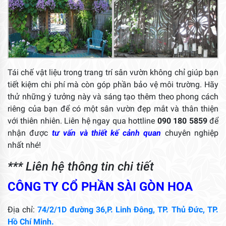
Tái chế vật liệu trong trang trí sân vườn không chỉ giúp bạn
tiết kiệm chi phí mà còn góp phần bảo vệ môi trường. Hãy
thử những ý tưởng này và sáng tạo thêm theo phong cách
riêng của bạn để có một sân vườn đẹp mắt và thân thiện
với thiên nhiên. Liên hệ ngay qua hottline
090 180 5859
để
nhận được
tư vấn và thiết kế cảnh quan
chuyên nghiệp
nhất nhé!
*** Liên hệ thông tin chi tiết
CÔNG TY CỔ PHẦN SÀI GÒN HOA
Địa chỉ:
74/2/1D đường 36,P. Linh Đông, TP. Thủ Đức, TP.
Hồ Chí Minh.