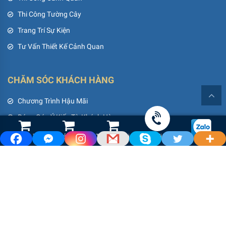
Thi Công Tường Cây
Trang Trí Sự Kiện
Tư Vấn Thiết Kế Cảnh Quan
CHĂM SÓC KHÁCH HÀNG
Chương Trình Hậu Mãi
Đóng Góp Ý Kiến Từ Khách Hàng
Góc Thư Giãn
Shop Hoa Tươi
Led Cảnh Quan
Thiết Bị Tưới
Gọi điện
Hỗ Trợ Khách Hàng
Sitemap
SÀI GÒN HOA
Giá Cây Cảnh, Hoa Kiểng, Dịch Vụ