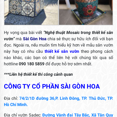
Hy vọng qua bài viết
“N
ghệ
thuật Mosaic trong thiết kế sân
vườn”
mà
Sài Gòn Hoa
chia sẻ thực sự hữu ích đối với bạn
đọc. Ngoài ra, nếu muốn tìm hiểu kỹ hơn về mẫu sân vườn
này hay có nhu cầu
thiết kế sân vườn
theo phong cách
nào khác, các bạn có thể liên hệ với chúng tôi qua số
hottline
090 180 5859
để được hỗ trợ sớm nhất.
***Liên hệ thiết kế thi công cảnh quan
CÔNG TY CỔ PHẦN SÀI GÒN HOA
Địa chỉ:
74/2/1D đường 36,P. Linh Đông, TP. Thủ Đức, TP.
Hồ Chí Minh.
Địa chỉ vườn Sadec:
Đường Vành đai Tây Bắc, Xã Tân Quy