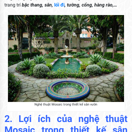
trang trí
bậc thang, sân,
l
ối đi
, tường, cổng, hàng rào,…
Nghệ thuật Mosaic trong thiết kế sân vườn
2. Lợi ích của nghệ thuật
Mosaic trong thiết kế sân