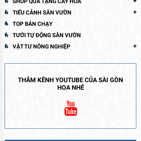
SHOP QUÀ TẶNG CÂY HOA
TIỂU CẢNH SÂN VƯỜN
TOP BÁN CHẠY
TƯỚI TỰ ĐỘNG SÂN VƯỜN
VẬT TƯ NÔNG NGHIỆP
THĂM KÊNH YOUTUBE CỦA SÀI GÒN
HOA NHÉ