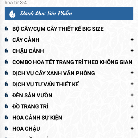
hoa từ 3-4…
Danh Mục Sản Phẩm
BỘ CÂY/CỤM CÂY THIẾT KẾ BIG SIZE
CÂY CẢNH
CHẬU CẢNH
COMBO HOA TẾT TRANG TRÍ THEO KHÔNG GIAN
DỊCH VỤ CÂY XANH VĂN PHÒNG
DỊCH VỤ TƯ VẤN THIẾT KẾ
ĐÈN SÂN VƯỜN
ĐỒ TRANG TRÍ
HOA CẢNH SỰ KIỆN
HOA CHẬU