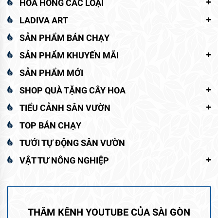
HOA HỒNG CÁC LOẠI
LADIVA ART
SẢN PHẨM BÁN CHẠY
SẢN PHẨM KHUYẾN MÃI
SẢN PHẨM MỚI
SHOP QUÀ TẶNG CÂY HOA
TIỂU CẢNH SÂN VƯỜN
TOP BÁN CHẠY
TƯỚI TỰ ĐỘNG SÂN VƯỜN
VẬT TƯ NÔNG NGHIỆP
THĂM KÊNH YOUTUBE CỦA SÀI GÒN