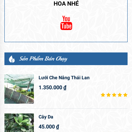
HOA NHÉ
Sản Phẩm Bán Chạy
Lưới Che Nắng Thái Lan
1.350.000
₫
Cây Da
45.000
₫