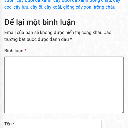
vườn
,
cây bưởi da xanh
,
cây bưởi da xanh trồng chậu
,
cây
cóc
,
cây lựu
,
cây ổi
,
cây xoài
,
giống cây xoài trồng chậu
Để lại một bình luận
Email của bạn sẽ không được hiển thị công khai.
Các
trường bắt buộc được đánh dấu
*
Bình luận
*
Tên
*