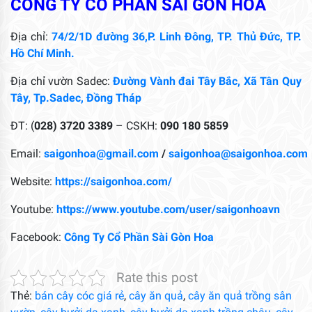
CÔNG TY CỔ PHẦN SÀI GÒN HOA
Địa chỉ:
74/2/1D đường 36,P. Linh Đông, TP. Thủ Đức, TP.
Hồ Chí Minh.
Địa chỉ vườn Sadec:
Đường Vành đai Tây Bắc, Xã Tân Quy
Tây, Tp.Sadec, Đồng Tháp
ĐT: (
028) 3720 3389
– CSKH:
090 180 5859
Email:
saigonhoa@gmail.com
/
saigonhoa@saigonhoa.com
Website:
https://saigonhoa.com/
Youtube:
https://www.youtube.com/user/saigonhoavn
Facebook:
Công Ty Cổ Phần Sài Gòn Hoa
Rate this post
Thẻ:
bán cây cóc giá rẻ
,
cây ăn quả
,
cây ăn quả trồng sân