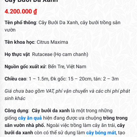
4.200.000
₫
Tên phổ thông
: Cây Bưởi Da Xanh, cây bưởi trồng sân
vườn
Tên khoa học
: Citrus Maxima
Họ thực vật
Rutaceae (Họ cam chanh)
Nguồn gốc xuất xứ
: Bến Tre, Việt Nam
Chiều cao
: 1 – 1.5m, Đk gốc: 15 – 20cm, tán: 2 – 3m
Giá chưa bao gồm VAT, phí vận chuyển và các chi phí phát
sinh khác
Công dụng
:
Cây bưởi da xanh
là một trong những
giống
cây ăn quả
hiện đang được ưa chuộng
trồng trong
sân vườn nhà phố.
Ngoài việc trồng làm cây ăn trái,
cây
bưởi da xanh
còn có thể sử dụng làm
cây bóng mát
, tạo