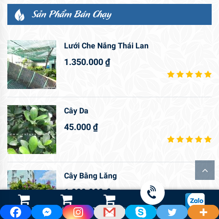
Sản Phẩm Bán Chạy
Lưới Che Nắng Thái Lan
1.350.000
₫
Cây Da
45.000
₫
Cây Bằng Lăng
1.000.000
₫
Shop Hoa Tươi
Led Cảnh Quan
Thiết Bị Tưới
Gọi điện