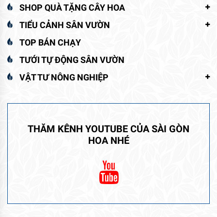
SHOP QUÀ TẶNG CÂY HOA
TIỂU CẢNH SÂN VƯỜN
TOP BÁN CHẠY
TƯỚI TỰ ĐỘNG SÂN VƯỜN
VẬT TƯ NÔNG NGHIỆP
THĂM KÊNH YOUTUBE CỦA SÀI GÒN
HOA NHÉ