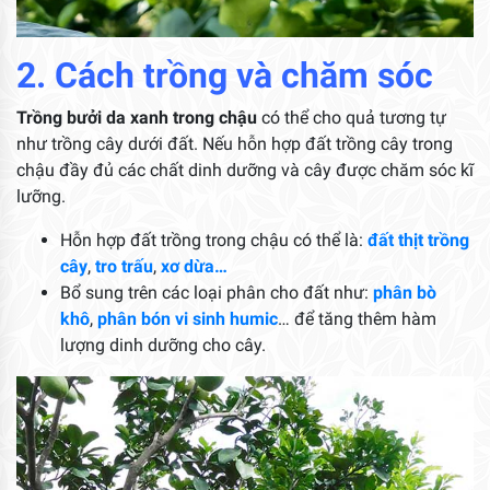
2. Cách trồng và chăm sóc
Trồng bưởi da xanh trong chậu
có thể cho quả tương tự
như trồng cây dưới đất. Nếu hỗn hợp đất trồng cây trong
chậu đầy đủ các chất dinh dưỡng và cây được chăm sóc kĩ
lưỡng.
Hỗn hợp đất trồng trong chậu có thể là:
đất thịt trồng
cây
,
tro trấu
,
xơ dừa…
Bổ sung trên các loại phân cho đất như:
phân bò
khô
,
phân bón vi sinh humic
… để tăng thêm hàm
lượng dinh dưỡng cho cây.