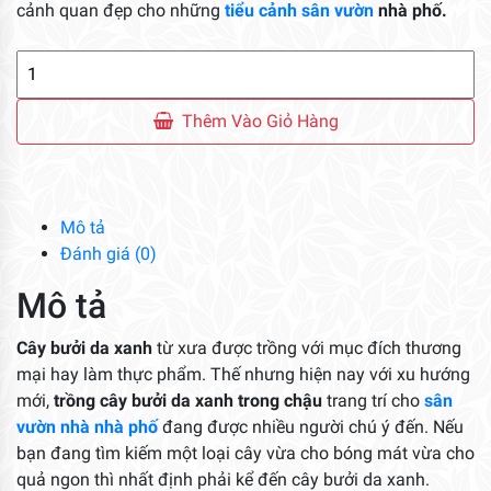
cảnh quan đẹp cho những
tiểu cảnh sân vườn
nhà phố.
Cây
Bưởi
Da
Thêm Vào Giỏ Hàng
Xanh
số
lượng
Mô tả
Đánh giá (0)
Mô tả
Cây bưởi da xanh
từ xưa được trồng với mục đích thương
mại hay làm thực phẩm. Thế nhưng hiện nay với xu hướng
mới,
trồng cây bưởi da xanh trong chậu
trang trí cho
sân
vườn nhà nhà phố
đang được nhiều người chú ý đến. Nếu
bạn đang tìm kiếm một loại cây vừa cho bóng mát vừa cho
quả ngon thì nhất định phải kể đến cây bưởi da xanh.