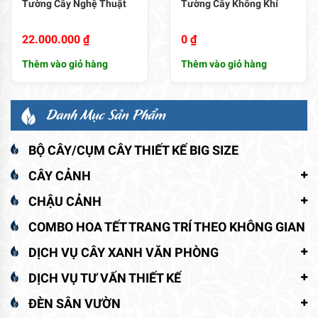
Tường Cây Nghệ Thuật
Tường Cây Không Khí
22.000.000
₫
0
₫
Thêm vào giỏ hàng
Thêm vào giỏ hàng
Danh Mục Sản Phẩm
BỘ CÂY/CỤM CÂY THIẾT KẾ BIG SIZE
CÂY CẢNH
CHẬU CẢNH
COMBO HOA TẾT TRANG TRÍ THEO KHÔNG GIAN
DỊCH VỤ CÂY XANH VĂN PHÒNG
DỊCH VỤ TƯ VẤN THIẾT KẾ
ĐÈN SÂN VƯỜN