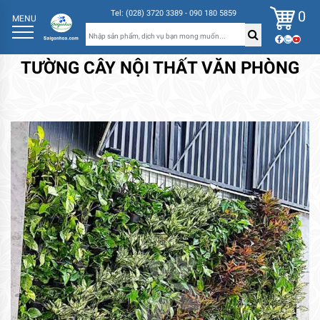
0
Tel: (028) 3720 3389 - 090 180 5859
MENU
TƯỜNG CÂY NỘI THẤT VĂN PHÒNG