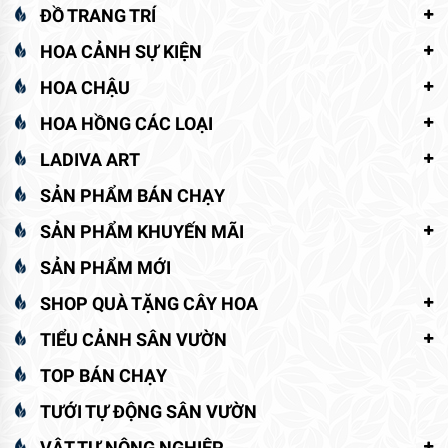
ĐỒ TRANG TRÍ
HOA CẢNH SỰ KIỆN
HOA CHẬU
HOA HỒNG CÁC LOẠI
LADIVA ART
SẢN PHẨM BÁN CHẠY
SẢN PHẨM KHUYẾN MÃI
SẢN PHẨM MỚI
SHOP QUÀ TẶNG CÂY HOA
TIỂU CẢNH SÂN VƯỜN
TOP BÁN CHẠY
TƯỚI TỰ ĐỘNG SÂN VƯỜN
VẬT TƯ NÔNG NGHIỆP