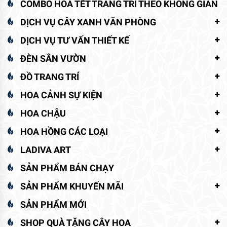
COMBO HOA TẾT TRANG TRÍ THEO KHÔNG GIAN
DỊCH VỤ CÂY XANH VĂN PHÒNG
DỊCH VỤ TƯ VẤN THIẾT KẾ
ĐÈN SÂN VƯỜN
ĐỒ TRANG TRÍ
HOA CẢNH SỰ KIỆN
HOA CHẬU
HOA HỒNG CÁC LOẠI
LADIVA ART
SẢN PHẨM BÁN CHẠY
SẢN PHẨM KHUYẾN MÃI
SẢN PHẨM MỚI
SHOP QUÀ TẶNG CÂY HOA