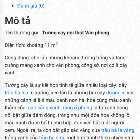
lượng
Đánh giá (0)
Mô tả
Tên thường gọi :
Tường cây nội thất Văn phòng
2
Diện tích: khoảng 11 m
Công dụng: che lắp những khoãng tường trống và tăng
cường mảng xanh cho văn phòng, công sở, nơi có ít cây
xanh.
Tường cây là sự kết hợp tinh tế giữa nhiều loại cây: dây
trầu bà leo
rũ xuống, xen lẫn là những bụi cây
dương xỉ
với
những cánh lá li ti màu xanh non hài hòa cùng màu xanh
thẫm của
cao cẳng xanh
,
ráng ổ phụng
lá to xanh bóng
nổi bật giữa đám đông, trông như một đóa hoa khổng lồ
màu xanh được bố trí phù hợp, đan xen bắt mắt người
xem. Ngoài ra, ta còn bắt gặp sắc vàng của
trầu bà lá vàng
,
trắng xanh của
trầu bà sữa
, một bức tranh thiên nhiên như