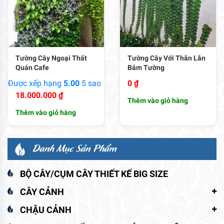
Tường Cây Ngoại Thất
Tường Cây Với Thằn Lằn
Quán Cafe
Bám Tường
Được xếp hạng
5.00
5 sao
0
₫
18.000.000
₫
Thêm vào giỏ hàng
Thêm vào giỏ hàng
Danh Mục Sản Phẩm
BỘ CÂY/CỤM CÂY THIẾT KẾ BIG SIZE
CÂY CẢNH
CHẬU CẢNH