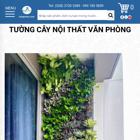
0
Tel: (028) 3720 3389 - 090 180 5859
MENU
TƯỜNG CÂY NỘI THẤT VĂN PHÒNG