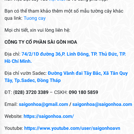
Bạn có thể tham khảo thêm một số mẫu tường cây khác
qua link:
Tuong cay
Mọi chi tiết, xin vui lòng liên hệ:
CÔNG TY CỔ PHẦN SÀI GÒN HOA
Địa chỉ:
74/2/1D đường 36,P. Linh Đông, TP. Thủ Đức, TP.
Hồ Chí Minh.
Địa chỉ vườn Sadec:
Đường Vành đai Tây Bắc, Xã Tân Quy
Tây, Tp.Sadec, Đồng Tháp
ĐT: (
028) 3720 3389
– CSKH:
090 180 5859
Email:
saigonhoa@gmail.com
/
saigonhoa@saigonhoa.com
Website:
https://saigonhoa.com/
Youtube:
https://www.youtube.com/user/saigonhoavn