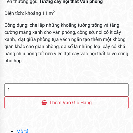
Tên thường gọi
: Tường cây nội thất Văn phòng
2
Diện tích: khoảng 11 m
Công dụng: che lắp những khoãng tường trống và tăng
cường mảng xanh cho văn phòng, công sở, nơi có ít cây
xanh, đặt giữa phòng tựa vách ngăn tạo thêm một không
gian khác cho gian phòng, đa số là những loại cây có khả
năng chịu bóng tốt nên việc đặt cây vào nội thất là vô cùng
phù hợp.
Tường
Cây
Nội
Thêm Vào Giỏ Hàng
Thất
Văn
Phòng
số
Mô tả