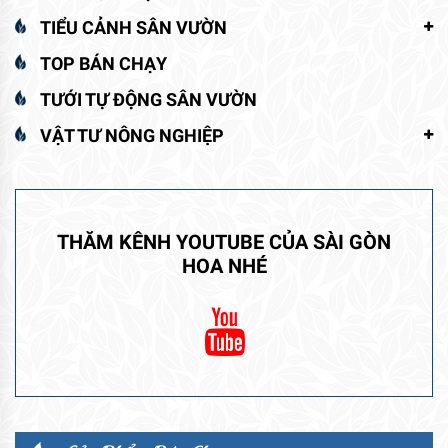
TIỂU CẢNH SÂN VƯỜN
TOP BÁN CHẠY
TƯỚI TỰ ĐỘNG SÂN VƯỜN
VẬT TƯ NÔNG NGHIỆP
THĂM KÊNH YOUTUBE CỦA SÀI GÒN
HOA NHÉ