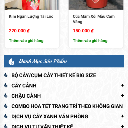
Kim Ngân Lượng Tài Lộc
Cúc Mâm Xôi Màu Cam
Vàng
220.000
₫
150.000
₫
Thêm vào giỏ hàng
Thêm vào giỏ hàng
Danh Mục Sản Phẩm
BỘ CÂY/CỤM CÂY THIẾT KẾ BIG SIZE
CÂY CẢNH
CHẬU CẢNH
COMBO HOA TẾT TRANG TRÍ THEO KHÔNG GIAN
DỊCH VỤ CÂY XANH VĂN PHÒNG
DỊCH VỤ TƯ VẤN THIẾT KẾ