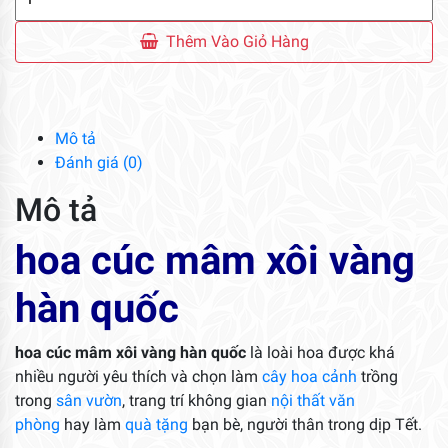
Cúc
Mâm
Thêm Vào Giỏ Hàng
Xôi
Vàng
Hàn
Quốc
Mô tả
số
Đánh giá (0)
lượng
Mô tả
hoa cúc mâm xôi vàng
hàn quốc
hoa cúc mâm xôi vàng hàn quốc
là loài hoa được khá
nhiều người yêu thích và chọn làm
cây hoa cảnh
trồng
trong
sân vườn
, trang trí không gian
nội thất văn
phòng
hay làm
quà tặng
bạn bè, người thân trong dịp Tết.