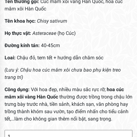
Tên thường gọi:
Cúc mâm xôi vàng Hàn Quốc, hoa cúc
mâm xôi Hàn Quốc
Tên khoa học:
Chisy sativum
Họ thực vật:
Asteraceae
(họ Cúc)
Đường kính tán:
40-45cm
Loai:
Chậu đỏ, tem tết + hướng dẫn chăm sóc
(Lưu ý: Chậu hoa cúc mâm xôi chưa bao phụ kiện treo
trang trí)
Công dụng:
Với hoa đẹp, nhiều màu sắc rực rỡ;
hoa
cúc
mâm xôi vàng Hàn Quốc
thường được trồng trong chậu lớn
trưng bày trước nhà, tiền sảnh, khách sạn, văn phòng hay
trồng thành khóm sau vườn, tạo điểm nhấn cho tiểu cảnh
tết,…làm cho không gian thêm nổi bật, sang trọng.
Hoa