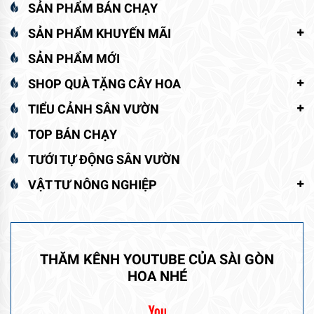
SẢN PHẨM BÁN CHẠY
SẢN PHẨM KHUYẾN MÃI
SẢN PHẨM MỚI
SHOP QUÀ TẶNG CÂY HOA
TIỂU CẢNH SÂN VƯỜN
TOP BÁN CHẠY
TƯỚI TỰ ĐỘNG SÂN VƯỜN
VẬT TƯ NÔNG NGHIỆP
THĂM KÊNH YOUTUBE CỦA SÀI GÒN
HOA NHÉ