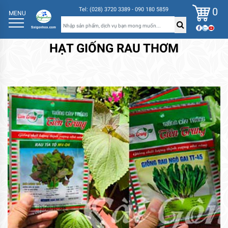
0
Tel: (028) 3720 3389 - 090 180 5859
MENU
HẠT GIỐNG RAU THƠM