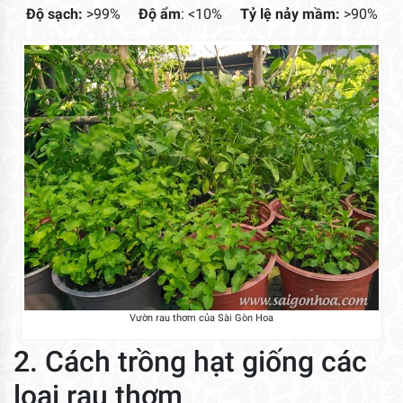
Độ sạch:
>99%
Độ ẩm
: <10%
Tỷ lệ
nảy mầm:
>90%
Vườn rau thơm của Sài Gòn Hoa
2. Cách trồng hạt giống các
loại rau thơm