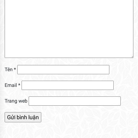
Tên
*
Email
*
Trang web