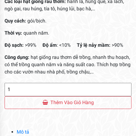
Các loại hạt giống rau thơm:
hành lá, húng quế, xà lách,
ngò gai, rau húng, tía tô, húng lủi, bạc hà,…
Quy cách:
gói/bịch.
Thời vụ:
quanh năm.
Độ sạch:
>99%
Độ ẩm
: <10%
Tỷ lệ
nảy mầm:
>90%
Công dụng:
hạt giống rau thơm dễ trồng, nhanh thu hoạch,
có thể trồng quanh năm và năng suất cao. Thích hợp trồng
cho các vườn nhau nhà phố, trồng chậu,…
Hạt
Giống
Rau
Thêm Vào Giỏ Hàng
Thơm
số
lượng
Mô tả