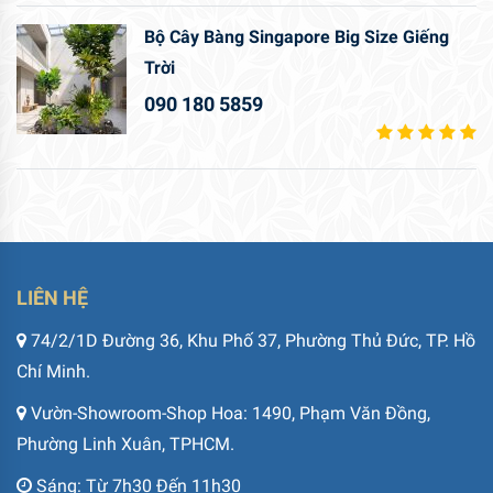
LIÊN HỆ
74/2/1D Đường 36, Khu Phố 37, Phường Thủ Đức, TP. Hồ
Chí Minh.
Vườn-Showroom-Shop Hoa: 1490, Phạm Văn Đồng,
Phường Linh Xuân, TPHCM.
Sáng: Từ 7h30 Đến 11h30
Chiều: Từ 13h00 Đến 19h00
Chủ nhật: 7h30 Đến 17h00
(028) 3720 3389
saigonhoa@gmail.Com
MST: 0305502861