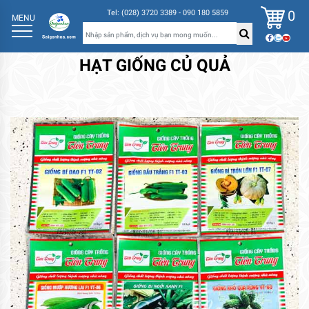
0
Tel: (028) 3720 3389 - 090 180 5859
MENU
HẠT GIỐNG CỦ QUẢ