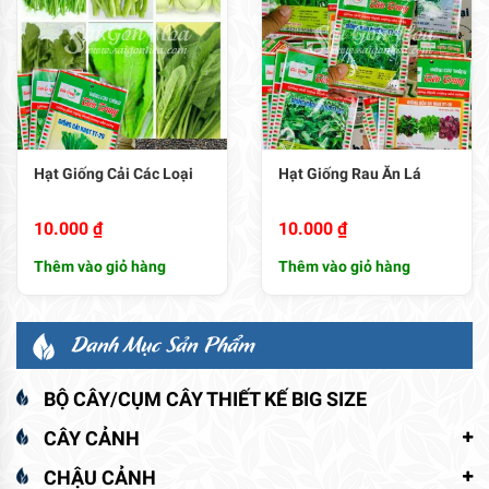
Danh Mục Sản Phẩm
BỘ CÂY/CỤM CÂY THIẾT KẾ BIG SIZE
CÂY CẢNH
CHẬU CẢNH
COMBO HOA TẾT TRANG TRÍ THEO KHÔNG GIAN
DỊCH VỤ CÂY XANH VĂN PHÒNG
DỊCH VỤ TƯ VẤN THIẾT KẾ
ĐÈN SÂN VƯỜN
ĐỒ TRANG TRÍ
HOA CẢNH SỰ KIỆN
HOA CHẬU