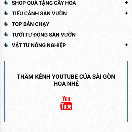
THĂM KÊNH YOUTUBE CỦA SÀI GÒN
HOA NHÉ
Sản Phẩm Bán Chạy
Lưới Che Nắng Thái Lan
1.350.000
₫
Cây Da