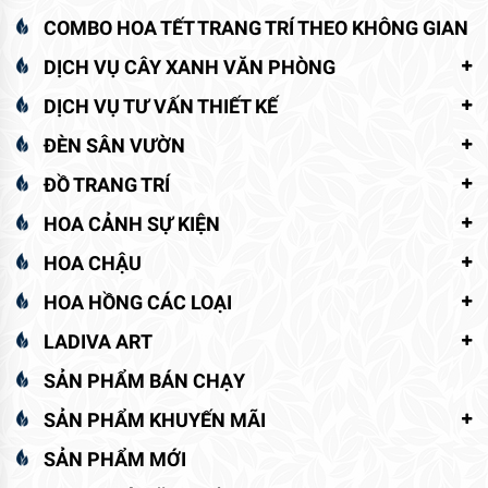
HOA HỒNG CÁC LOẠI
LADIVA ART
SẢN PHẨM BÁN CHẠY
SẢN PHẨM KHUYẾN MÃI
SẢN PHẨM MỚI
SHOP QUÀ TẶNG CÂY HOA
TIỂU CẢNH SÂN VƯỜN
TOP BÁN CHẠY
TƯỚI TỰ ĐỘNG SÂN VƯỜN
VẬT TƯ NÔNG NGHIỆP