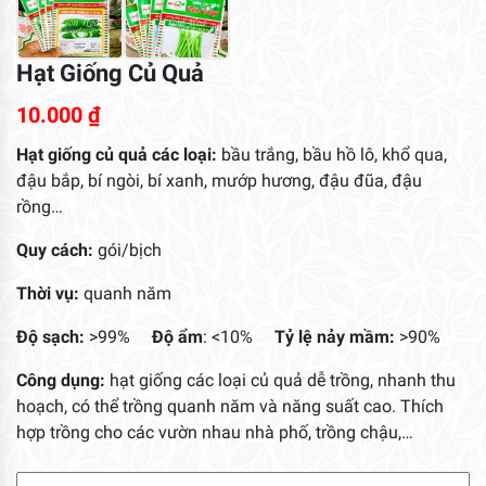
Hạt Giống Củ Quả
10.000
₫
Hạt giống củ quả các loại:
bầu trắng, bầu hồ lô, khổ qua,
đậu bắp, bí ngòi, bí xanh, mướp hương, đậu đũa, đậu
rồng…
Quy cách:
gói/bịch
Thời vụ:
quanh năm
Độ sạch:
>99%
Độ ẩm
: <10%
Tỷ lệ
nảy mầm:
>90%
Công dụng:
hạt giống các loại củ quả dễ trồng, nhanh thu
hoạch, có thể trồng quanh năm và năng suất cao. Thích
hợp trồng cho các vườn nhau nhà phố, trồng chậu,…
Hạt