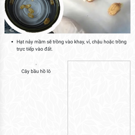
Hạt nảy mầm sẽ trồng vào khay, vỉ, chậu hoặc trồng
trực tiếp vào đất.
Cây bầu hồ lô
Bầu hồ lô
Đa phần đều là những loại cây dây leo nên trồng cần
phải có giàn, khung hay trụ chống để giúp cây không
bị đổ ngã.
Với 1 số loại như bí, mướp cần được thụ phấn để cây
có thể đậu trái nhiều và năng suất cao hơn.
Xem thêm video:
Bí Quyết Để Cây Rau Ăn Trái Ra Hoa Và
Đậu Trái Mà Không Cần Thụ Phấn