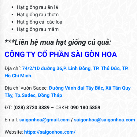
Địa chỉ vườn Sadec:
Đường Vành đai Tây Bắc, Xã Tân Quy
Tây, Tp.Sadec, Đồng Tháp
ĐT: (
028) 3720 3389
– CSKH:
090 180 5859
Email:
saigonhoa@gmail.com
/
saigonhoa@saigonhoa.com
Website:
https://saigonhoa.com/
Youtube:
https://www.youtube.com/user/saigonhoavn
Facebook:
Công Ty Cổ Phần Sài Gòn Hoa
Rate this product
Đánh giá
Chưa có đánh giá nào cho sản phẩm này.
Viết đánh giá của bạn