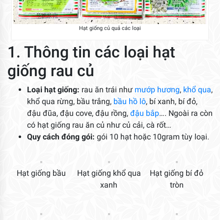
Hạt giống củ quả các loại
1. Thông tin các loại hạt
giống rau củ
Loại hạt giống:
rau ăn trái như
mướp hương
,
khổ qua
,
khổ qua rừng, bầu trắng,
bầu hồ lô
, bí xanh, bí đỏ,
đậu đũa, đậu cove, đậu rồng,
đậu bắp
…. Ngoài ra còn
có hạt giống rau ăn củ như củ cải, cà rốt…
Quy cách đóng gói:
gói 10 hạt hoặc 10gram tùy loại.
Hạt giống bầu
Hạt giống khổ qua
Hạt giống bí đỏ
xanh
tròn