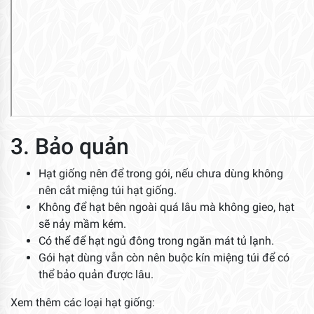
nên cắt miệng túi hạt giống.
Không để hạt bên ngoài quá lâu mà không gieo, hạt
sẽ nảy mầm kém.
Có thể để hạt ngủ đông trong ngăn mát tủ lạnh.
Gói hạt dùng vẫn còn nên buộc kín miệng túi để có
thể bảo quản được lâu.
Xem thêm các loại hạt giống:
Hạt giống rau ăn lá
Hạt giống rau thơm
Hạt giống cải các loại
Hạt giống rau mầm
***Liên hệ mua hạt giống củ quả:
CÔNG TY CỔ PHẦN SÀI GÒN HOA
Địa chỉ:
74/2/1D đường 36,P. Linh Đông, TP. Thủ Đức, TP.
Hồ Chí Minh.