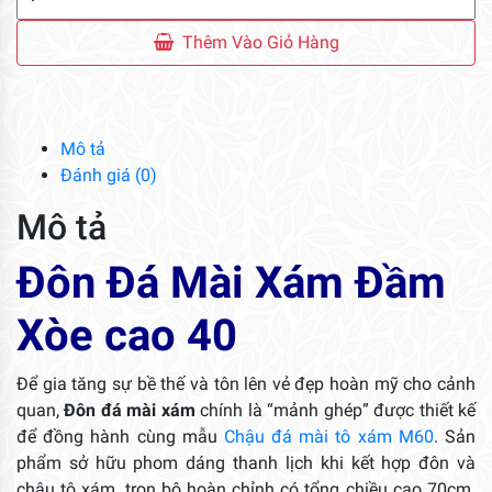
Đá
Mài
Thêm Vào Giỏ Hàng
Xám
Đầm
Xòe
cao
Mô tả
40
Đánh giá (0)
số
Mô tả
lượng
Đôn Đá Mài Xám Đầm
Xòe cao 40
Để gia tăng sự bề thế và tôn lên vẻ đẹp hoàn mỹ cho cảnh
quan,
Đôn đá mài xám
chính là “mảnh ghép” được thiết kế
để đồng hành cùng mẫu
Chậu đá mài tô xám M60
. Sản
phẩm sở hữu phom dáng thanh lịch khi kết hợp đôn và
chậu tô xám, trọn bộ hoàn chỉnh có tổng chiều cao 70cm.