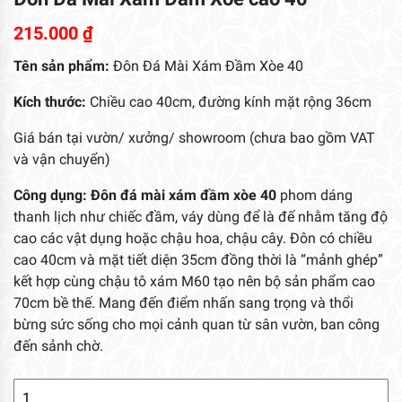
215.000
₫
Tên sản phẩm:
Đôn Đá Mài Xám Đầm Xòe 40
Kích thước:
Chiều cao 40cm, đường kính mặt rộng 36cm
Giá bán tại vườn/ xưởng/ showroom (chưa bao gồm VAT
và vận chuyển)
Công dụng: Đôn đá mài xám đầm xòe 40
phom dáng
thanh lịch như chiếc đầm, váy dùng để là đế nhằm tăng độ
cao các vật dụng hoặc chậu hoa, chậu cây. Đôn có chiều
cao 40cm và mặt tiết diện 35cm đồng thời là “mảnh ghép”
kết hợp cùng chậu tô xám M60 tạo nên bộ sản phẩm cao
70cm bề thế. Mang đến điểm nhấn sang trọng và thổi
bừng sức sống cho mọi cảnh quan từ sân vườn, ban công
đến sảnh chờ.
Đôn