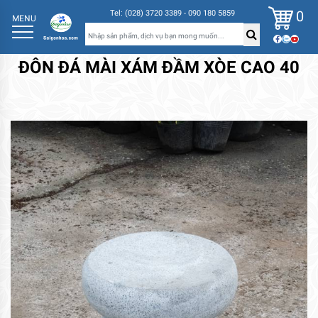
0
Tel: (028) 3720 3389 - 090 180 5859
MENU
ĐÔN ĐÁ MÀI XÁM ĐẦM XÒE CAO 40