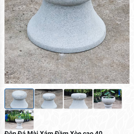
Đôn Đá Mài Xám Đầm Xòe cao 40