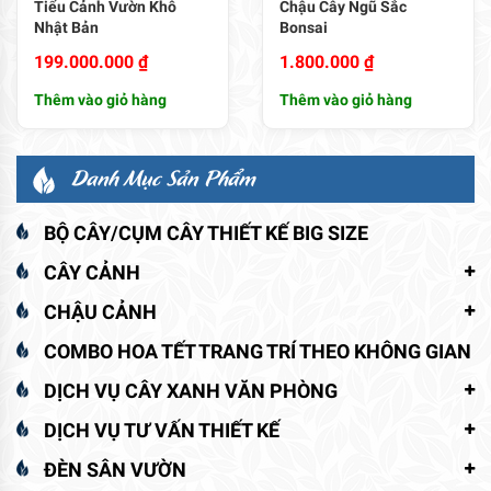
Tiểu Cảnh Vườn Khô
Chậu Cây Ngũ Sắc
Nhật Bản
Bonsai
199.000.000
₫
1.800.000
₫
Thêm vào giỏ hàng
Thêm vào giỏ hàng
Danh Mục Sản Phẩm
BỘ CÂY/CỤM CÂY THIẾT KẾ BIG SIZE
CÂY CẢNH
CHẬU CẢNH
COMBO HOA TẾT TRANG TRÍ THEO KHÔNG GIAN
DỊCH VỤ CÂY XANH VĂN PHÒNG
DỊCH VỤ TƯ VẤN THIẾT KẾ
ĐÈN SÂN VƯỜN