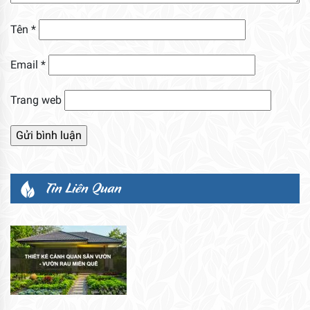
Tên
*
Email
*
Trang web
Tin Liên Quan