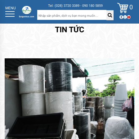
0
Tel: (028) 3720 3389 - 090 180 5859
MENU
TIN TỨC