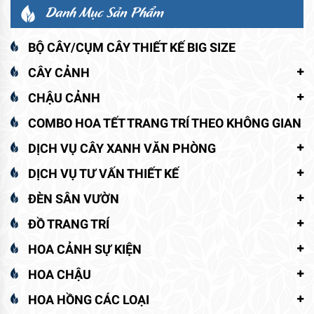
Danh Mục Sản Phẩm
BỘ CÂY/CỤM CÂY THIẾT KẾ BIG SIZE
CÂY CẢNH
CHẬU CẢNH
COMBO HOA TẾT TRANG TRÍ THEO KHÔNG GIAN
DỊCH VỤ CÂY XANH VĂN PHÒNG
DỊCH VỤ TƯ VẤN THIẾT KẾ
ĐÈN SÂN VƯỜN
ĐỒ TRANG TRÍ
HOA CẢNH SỰ KIỆN
HOA CHẬU
HOA HỒNG CÁC LOẠI