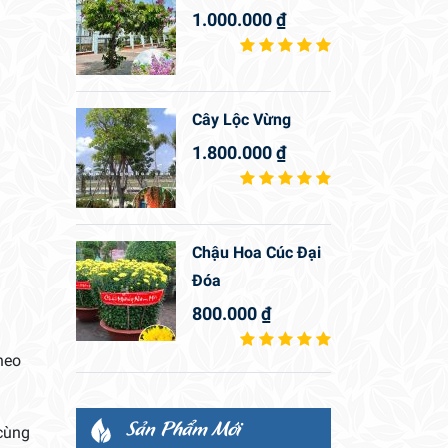
1.000.000
₫
Cây Lộc Vừng
1.800.000
₫
Chậu Hoa Cúc Đại
Đóa
800.000
₫
heo
Sản Phẩm Mới
cùng