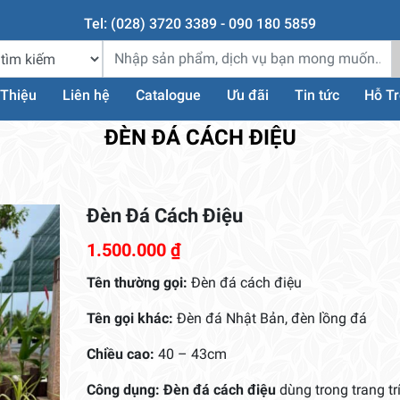
Tel: (028) 3720 3389 - 090 180 5859
 Thiệu
Liên hệ
Catalogue
Ưu đãi
Tin tức
Hỗ T
ĐÈN ĐÁ CÁCH ĐIỆU
Đèn Đá Cách Điệu
1.500.000
₫
Tên thường gọi:
Đèn đá cách điệu
Tên gọi khác:
Đèn đá Nhật Bản, đèn lồng đá
Chiều cao:
40 – 43cm
Công dụng:
Đèn đá cách điệu
dùng trong trang tr