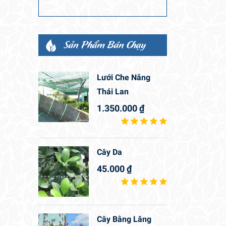
Sản Phẩm Bán Chạy
Lưới Che Nắng
Thái Lan
1.350.000
₫
Cây Da
45.000
₫
Cây Bằng Lăng