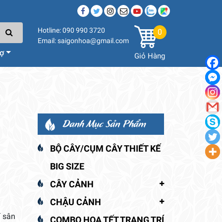
Hotline: 090 990 3720
0
Email: saigonhoa@gmail.com
rợ
Giỏ Hàng
Danh Mục Sản Phẩm
BỘ CÂY/CỤM CÂY THIẾT KẾ
BIG SIZE
CÂY CẢNH
CHẬU CẢNH
í sân
COMBO HOA TẾT TRANG TRÍ