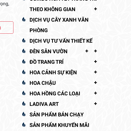
rọng,
THEO KHÔNG GIAN
DỊCH VỤ CÂY XANH VĂN
g
PHÒNG
DỊCH VỤ TƯ VẤN THIẾT KẾ
ĐÈN SÂN VƯỜN
ĐỒ TRANG TRÍ
HOA CẢNH SỰ KIỆN
HOA CHẬU
HOA HỒNG CÁC LOẠI
LADIVA ART
SẢN PHẨM BÁN CHẠY
SẢN PHẨM KHUYẾN MÃI