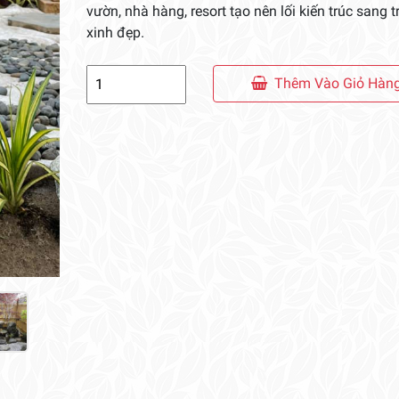
vườn, nhà hàng, resort tạo nên lối kiến trúc sang t
xinh đẹp.
Đèn
Thêm Vào Giỏ Hàn
Đá
Cách
Điệu
số
lượng