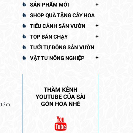
SẢN PHẨM MỚI
SHOP QUÀ TẶNG CÂY HOA
TIỂU CẢNH SÂN VƯỜN
TOP BÁN CHẠY
TƯỚI TỰ ĐỘNG SÂN VƯỜN
VẬT TƯ NÔNG NGHIỆP
THĂM KÊNH
YOUTUBE CỦA SÀI
GÒN HOA NHÉ
để đi