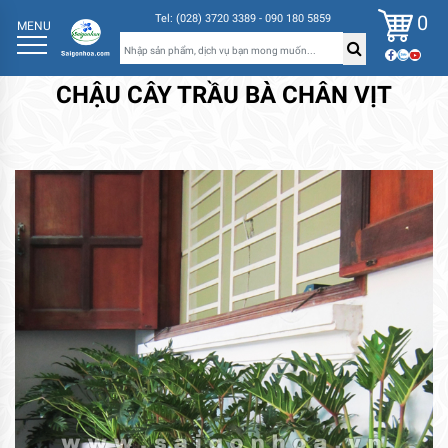
0
Tel: (028) 3720 3389 - 090 180 5859
MENU
CHẬU CÂY TRẦU BÀ CHÂN VỊT