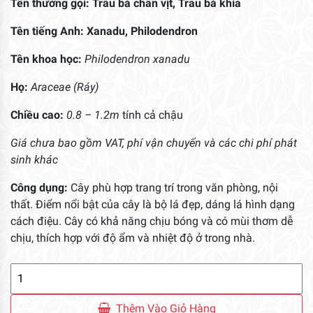
Tên thường gọi: Trầu bà chân vịt, Trầu bà khía
Tên tiếng Anh:
Xanadu, Philodendron
Tên khoa học:
Philodendron xanadu
Họ:
Araceae (Ráy)
Chiều cao:
0.8 – 1.2m
tính cả chậu
Giá chưa bao gồm VAT, phí vận chuyển và các chi phí phát
sinh khác
Công dụng:
Cây phù hợp trang trí trong văn phòng, nội
thất. Điểm nổi bật của cây là bộ lá đẹp, dáng lá hình dạng
cách điệu. Cây có khả năng chịu bóng và có mùi thơm dễ
chịu, thích hợp với độ ẩm và nhiệt độ ở trong nhà.
Chậu
Cây
Trầu
Thêm Vào Giỏ Hàng