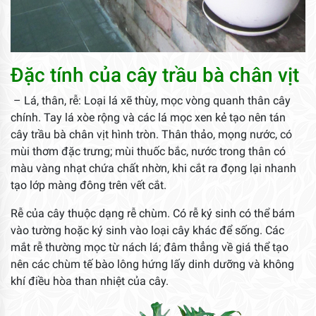
Đặc tính của cây trầu bà chân vịt
– Lá, thân, rễ: Loại lá xẽ thùy, mọc vòng quanh thân cây
chính. Tay lá xòe rộng và các lá mọc xen kẻ tạo nên tán
cây trầu bà chân vịt hình tròn. Thân thảo, mọng nước, có
mùi thơm đặc trưng; mùi thuốc bắc, nước trong thân có
màu vàng nhạt chứa chất nhờn, khi cắt ra đọng lại nhanh
tạo lớp màng đông trên vết cắt.
Rễ của cây thuộc dạng rễ chùm. Có rễ ký sinh có thể bám
vào tường hoặc ký sinh vào loại cây khác để sống. Các
mắt rễ thường mọc từ nách lá; đâm thẳng về giá thể tạo
nên các chùm tế bào lông hứng lấy dinh dưỡng và không
khí điều hòa than nhiệt của cây.