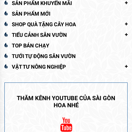
SẢN PHẨM KHUYẾN MÃI
SẢN PHẨM MỚI
SHOP QUÀ TẶNG CÂY HOA
TIỂU CẢNH SÂN VƯỜN
TOP BÁN CHẠY
TƯỚI TỰ ĐỘNG SÂN VƯỜN
VẬT TƯ NÔNG NGHIỆP
THĂM KÊNH YOUTUBE CỦA SÀI GÒN
HOA NHÉ