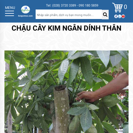
0
Tel: (028) 3720 3389 - 090 180 5859
MENU
CHẬU CÂY KIM NGÂN DÍNH THÂN