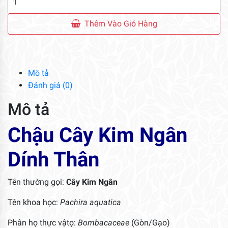
Cây
Kim
Thêm Vào Giỏ Hàng
Ngân
Dính
Thân
số
Mô tả
lượng
Đánh giá (0)
Mô tả
Chậu Cây Kim Ngân
Dính Thân
Tên thường gọi:
Cây Kim Ngân
Tên khoa học:
Pachira aquatica
Phân họ thực vậtọ:
Bombacaceae
(Gòn/Gạo)