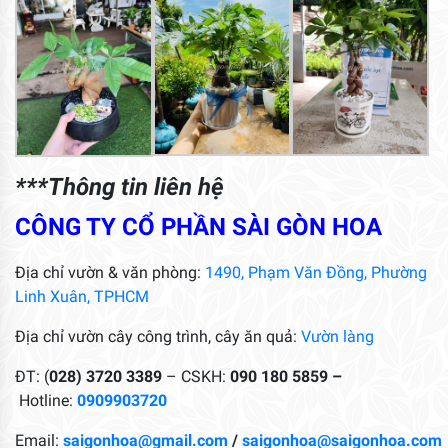
***Thông tin liên hệ
CÔNG TY CỔ PHẦN SÀI GÒN HOA
Địa chỉ vườn & văn phòng:
1490, Phạm Văn Đồng, Phường
Linh Xuân, TPHCM
Địa chỉ vườn cây công trình, cây ăn quả:
Vườn làng
ĐT: (
028) 3720 3389
– CSKH:
090 180 5859 –
Hotline:
0909903720
Email:
saigonhoa@gmail.com
/
saigonhoa@saigonhoa.com