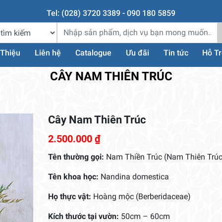
Tel: (028) 3720 3389 - 090 180 5859
 Thiệu
Liên hệ
Catalogue
Ưu đãi
Tin tức
Hỗ T
CÂY NAM THIÊN TRÚC
Cây Nam Thiên Trúc
2.500.000
₫
Tên thường gọi:
Nam Thiền Trúc (Nam Thiên Trúc
Tên khoa học:
Nandina domestica
Họ thực vật:
Hoàng mộc (Berberidaceae)
Kích thước tại vườn:
50cm – 60cm