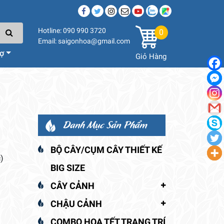
Hotline: 090 990 3720
0
Email: saigonhoa@gmail.com
rợ
Giỏ Hàng
Danh Mục Sản Phẩm
BỘ CÂY/CỤM CÂY THIẾT KẾ
)
BIG SIZE
CÂY CẢNH
CHẬU CẢNH
COMBO HOA TẾT TRANG TRÍ