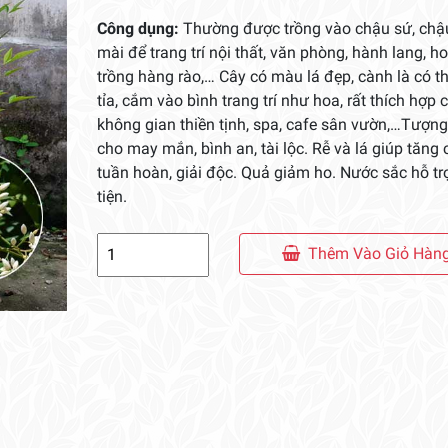
Công dụng:
Thường được trồng vào chậu sứ, chậ
mài để trang trí nội thất, văn phòng, hành lang, h
trồng hàng rào,… Cây có màu lá đẹp, cành là có th
tỉa, cắm vào bình trang trí như hoa, rất thích hợp 
không gian thiền tịnh, spa, cafe sân vườn,…Tượng
cho may mắn, bình an, tài lộc. Rễ và lá giúp tăng 
tuần hoàn, giải độc. Quả giảm ho. Nước sắc hỗ trợ
tiện.
Cây
Thêm Vào Giỏ Hàn
Nam
Thiên
Trúc
số
lượng