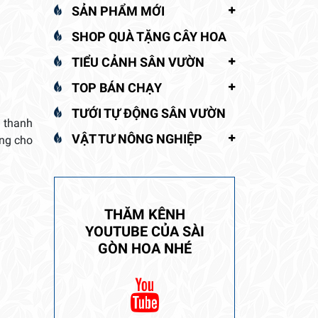
SẢN PHẨM MỚI
SHOP QUÀ TẶNG CÂY HOA
TIỂU CẢNH SÂN VƯỜN
TOP BÁN CHẠY
TƯỚI TỰ ĐỘNG SÂN VƯỜN
g thanh
VẬT TƯ NÔNG NGHIỆP
ưng cho
THĂM KÊNH
YOUTUBE CỦA SÀI
GÒN HOA NHÉ