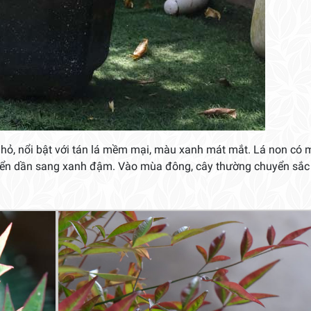
nhỏ, nổi bật với tán lá mềm mại, màu xanh mát mắt. Lá non có
yển dần sang xanh đậm. Vào mùa đông, cây thường chuyển sắc 