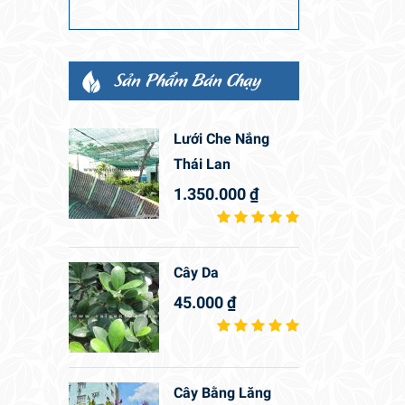
Sản Phẩm Bán Chạy
Lưới Che Nắng
Thái Lan
1.350.000
₫
Cây Da
45.000
₫
Cây Bằng Lăng