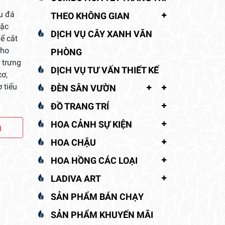
u đá
THEO KHÔNG GIAN
oặc
DỊCH VỤ CÂY XANH VĂN
ể cắt
cho
PHÒNG
 trưng
DỊCH VỤ TƯ VẤN THIẾT KẾ
cơ,
 tiểu
ĐÈN SÂN VƯỜN
ĐỒ TRANG TRÍ
HOA CẢNH SỰ KIỆN
g
HOA CHẬU
HOA HỒNG CÁC LOẠI
LADIVA ART
SẢN PHẨM BÁN CHẠY
SẢN PHẨM KHUYẾN MÃI