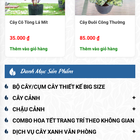
Cây Cô Tòng Lá Mít
Cây Đuôi Công Thường
35.000
₫
85.000
₫
Thêm vào giỏ hàng
Thêm vào giỏ hàng
Danh Mục Sản Phẩm
BỘ CÂY/CỤM CÂY THIẾT KẾ BIG SIZE
CÂY CẢNH
CHẬU CẢNH
COMBO HOA TẾT TRANG TRÍ THEO KHÔNG GIAN
DỊCH VỤ CÂY XANH VĂN PHÒNG