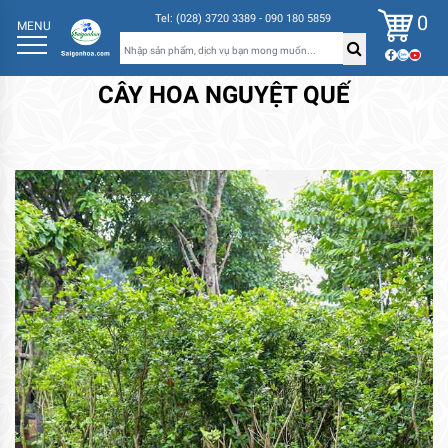
0
Tel: (028) 3720 3389 - 090 180 5859
MENU
CÂY HOA NGUYỆT QUẾ