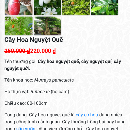
Cây Hoa Nguyệt Quế
250.000
₫
220.000
₫
Tên thường goi:
Cây hoa nguyệt quế, cây nguyệt quí, cây
nguyệt quới.
Tên khoa học:
Murraya paniculata
Họ thực vật:
Rutaceae
(họ cam)
Chiều cao: 80-100cm
Công dụng: Cây hoa nguyệt quế là
cây có hoa
dùng nhiều
trong công trình cảnh quan. Cây thường trồng bụi hay hàng
trong
sân vườn
, công viên, đường phố… Cây hoa nguyệt