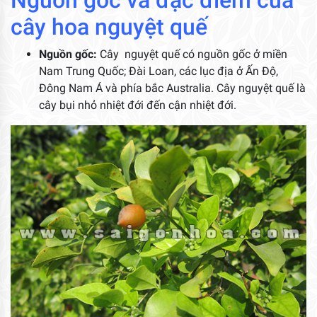
Nguồn gốc và đặc điểm của
cây hoa nguyệt quế
Nguồn gốc:
Cây nguyệt quế có nguồn gốc ở miền
Nam Trung Quốc; Đài Loan, các lục địa ở Ấn Độ,
Đông Nam Á và phía bắc Australia. Cây nguyệt quế là
cây bụi nhỏ nhiệt đới đến cận nhiệt đới.