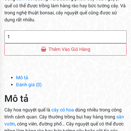
quế có thể được trồng làm hàng rào hay bức tường cây. Và
trong nghệ thuật bonsai, cây nguyệt quế cũng được sử
dụng rất nhiều.
Cây
Hoa
Nguyệt
Thêm Vào Giỏ Hàng
Quế
số
lượng
Mô tả
Đánh giá (0)
Mô tả
Cây hoa nguyệt quế là
cây có hoa
dùng nhiều trong công
trình cảnh quan. Cây thường trồng bụi hay hàng trong
sân
vườn
, công viên, đường phố… Cây nguyệt quế có thể được
trồng làm hàng rào hay bức tường cây hoặc cắt tỉa các