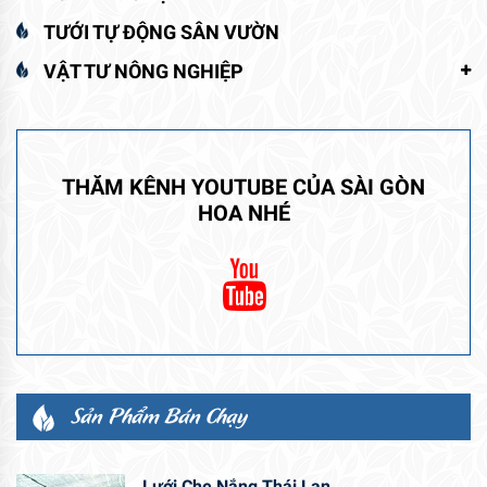
TƯỚI TỰ ĐỘNG SÂN VƯỜN
VẬT TƯ NÔNG NGHIỆP
THĂM KÊNH YOUTUBE CỦA SÀI GÒN
HOA NHÉ
Sản Phẩm Bán Chạy
Lưới Che Nắng Thái Lan