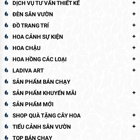
DỊCH VỤ TƯ VẤN THIẾT KẾ
ĐÈN SÂN VƯỜN
ĐỒ TRANG TRÍ
HOA CẢNH SỰ KIỆN
HOA CHẬU
HOA HỒNG CÁC LOẠI
LADIVA ART
SẢN PHẨM BÁN CHẠY
SẢN PHẨM KHUYẾN MÃI
SẢN PHẨM MỚI
SHOP QUÀ TẶNG CÂY HOA
TIỂU CẢNH SÂN VƯỜN
TOP BÁN CHẠY