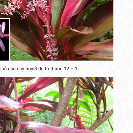
uả của cây huyết dụ từ tháng 12 – 1.