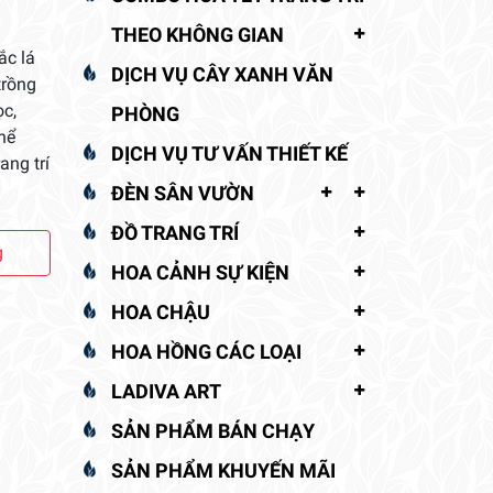
THEO KHÔNG GIAN
ắc lá
DỊCH VỤ CÂY XANH VĂN
trồng
ọc,
PHÒNG
hể
DỊCH VỤ TƯ VẤN THIẾT KẾ
ang trí
ĐÈN SÂN VƯỜN
ĐỒ TRANG TRÍ
g
HOA CẢNH SỰ KIỆN
HOA CHẬU
HOA HỒNG CÁC LOẠI
LADIVA ART
SẢN PHẨM BÁN CHẠY
SẢN PHẨM KHUYẾN MÃI