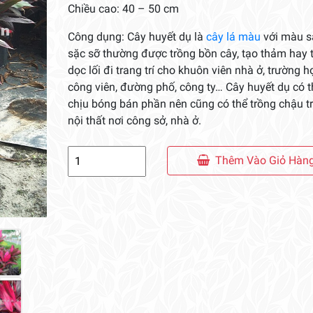
Chiều cao: 40 – 50 cm
Công dụng: Cây huyết dụ là
cây lá màu
với màu s
sặc sỡ thường được trồng bồn cây, tạo thảm hay 
dọc lối đi trang trí cho khuôn viên nhà ở, trường h
công viên, đường phố, công ty… Cây huyết dụ có t
chịu bóng bán phần nên cũng có thể trồng chậu tr
nội thất nơi công sở, nhà ở.
Cây
Thêm Vào Giỏ Hàn
Huyết
Dụ
số
lượng