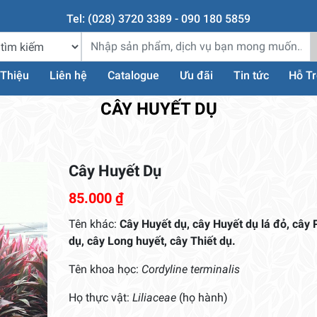
Tel: (028) 3720 3389 - 090 180 5859
 Thiệu
Liên hệ
Catalogue
Ưu đãi
Tin tức
Hỗ T
CÂY HUYẾT DỤ
Cây Huyết Dụ
85.000
₫
Tên khác:
Cây Huyết dụ, cây Huyết dụ lá đỏ, cây 
dụ, cây Long huyết, cây Thiết dụ.
Tên khoa học:
Cordyline terminalis
Họ thực vật:
Liliaceae
(họ hành)