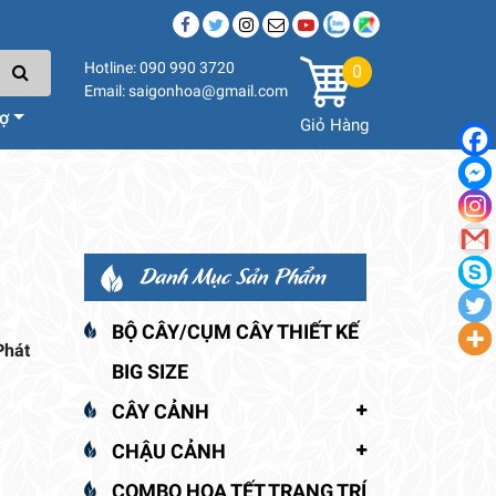
Hotline: 090 990 3720
0
Email: saigonhoa@gmail.com
rợ
Giỏ Hàng
Danh Mục Sản Phẩm
BỘ CÂY/CỤM CÂY THIẾT KẾ
Phát
BIG SIZE
CÂY CẢNH
CHẬU CẢNH
COMBO HOA TẾT TRANG TRÍ