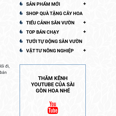
SẢN PHẨM MỚI
SHOP QUÀ TẶNG CÂY HOA
TIỂU CẢNH SÂN VƯỜN
TOP BÁN CHẠY
TƯỚI TỰ ĐỘNG SÂN VƯỜN
VẬT TƯ NÔNG NGHIỆP
ối đi,
 bán
THĂM KÊNH
YOUTUBE CỦA SÀI
GÒN HOA NHÉ