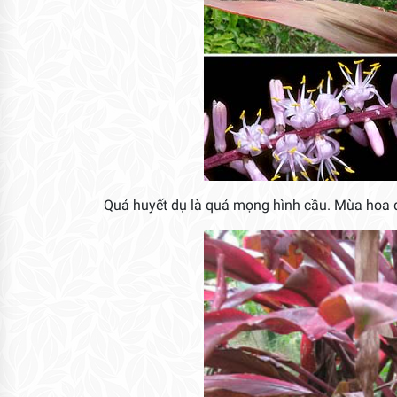
Quả huyết dụ là quả mọng hình cầu. Mùa hoa q