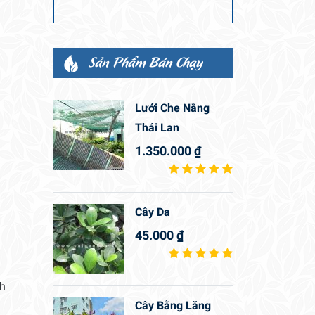
Sản Phẩm Bán Chạy
Lưới Che Nắng
Thái Lan
1.350.000
₫
Cây Da
45.000
₫
nh
Cây Bằng Lăng