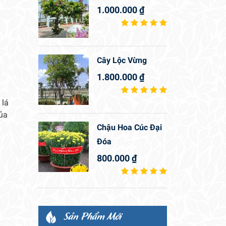
1.000.000
₫
Cây Lộc Vừng
1.800.000
₫
 lá
của
Chậu Hoa Cúc Đại
Đóa
800.000
₫
Sản Phẩm Mới