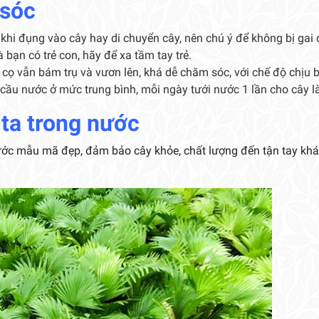
 sóc
ế khi đụng vào cây hay di chuyển cây, nên chú ý để không bị ga
 bạn có trẻ con, hãy để xa tầm tay trẻ.
 cọ vẫn bám trụ và vươn lên, khá dễ chăm sóc, với chế độ chịu 
cầu nước ở mức trung bình, mỗi ngày tưới nước 1 lần cho cây l
 ta trong nước
nước mẫu mã đẹp, đảm bảo cây khỏe, chất lượng đến tận tay kh