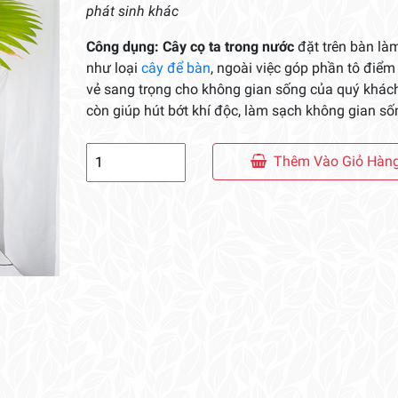
phát sinh khác
Công dụng:
Cây cọ ta trong nước
đặt trên bàn làm
như loại
cây để bàn
, ngoài việc góp phần tô điể
vẻ sang trọng cho không gian sống của quý khác
còn giúp hút bớt khí độc, làm sạch không gian số
Cây
Thêm Vào Giỏ Hàn
Cọ
Ta
Trong
Nước
số
lượng