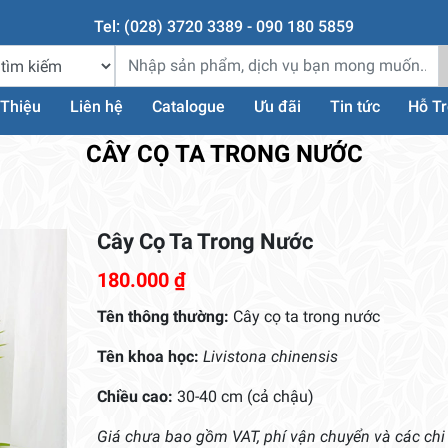
Tel: (028) 3720 3389 - 090 180 5859
 Thiệu
Liên hệ
Catalogue
Ưu đãi
Tin tức
Hỗ T
CÂY CỌ TA TRONG NƯỚC
Cây Cọ Ta Trong Nước
180.000
₫
Tên thông thường:
Cây cọ ta trong nước
Tên khoa học:
Livistona chinensis
Chiều cao:
30-40 cm (cả chậu)
Giá chưa bao gồm VAT, phí vận chuyển và các chi