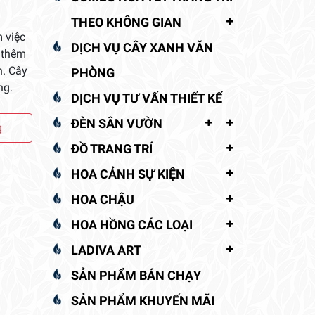
THEO KHÔNG GIAN
 việc
DỊCH VỤ CÂY XANH VĂN
m thêm
h. Cây
PHÒNG
ng.
DỊCH VỤ TƯ VẤN THIẾT KẾ
ĐÈN SÂN VƯỜN
g
ĐỒ TRANG TRÍ
HOA CẢNH SỰ KIỆN
HOA CHẬU
HOA HỒNG CÁC LOẠI
LADIVA ART
SẢN PHẨM BÁN CHẠY
SẢN PHẨM KHUYẾN MÃI