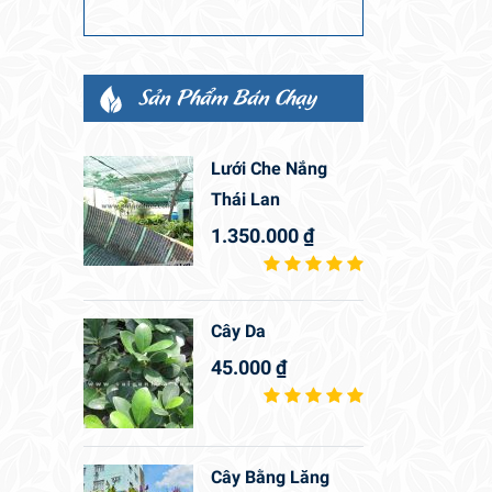
Sản Phẩm Bán Chạy
Lưới Che Nắng
Thái Lan
1.350.000
₫
Cây Da
45.000
₫
Cây Bằng Lăng