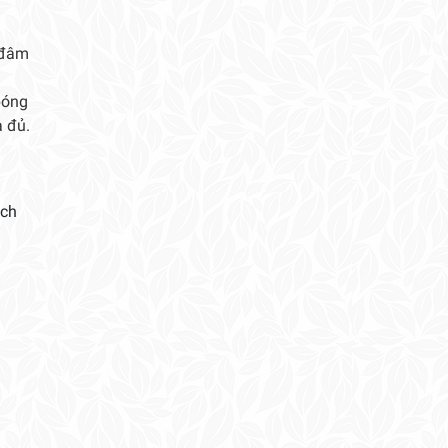
i đâm
bóng
à đủ.
ách