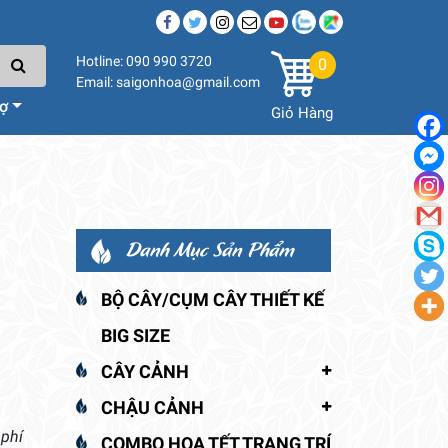
Hotline: 090 990 3720
0
Email: saigonhoa@gmail.com
rợ
Giỏ Hàng
Danh Mục Sản Phẩm
BỘ CÂY/CỤM CÂY THIẾT KẾ
BIG SIZE
CÂY CẢNH
CHẬU CẢNH
 phí
COMBO HOA TẾT TRANG TRÍ