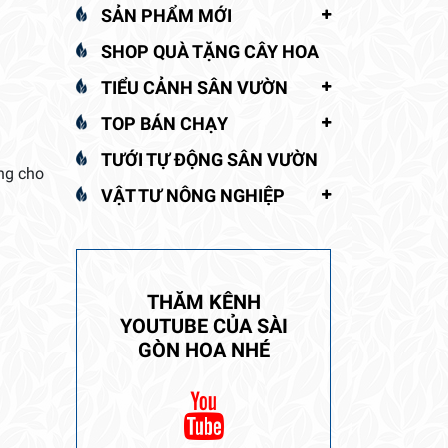
SẢN PHẨM MỚI
SHOP QUÀ TẶNG CÂY HOA
TIỂU CẢNH SÂN VƯỜN
TOP BÁN CHẠY
TƯỚI TỰ ĐỘNG SÂN VƯỜN
ọng cho
VẬT TƯ NÔNG NGHIỆP
THĂM KÊNH
YOUTUBE CỦA SÀI
GÒN HOA NHÉ