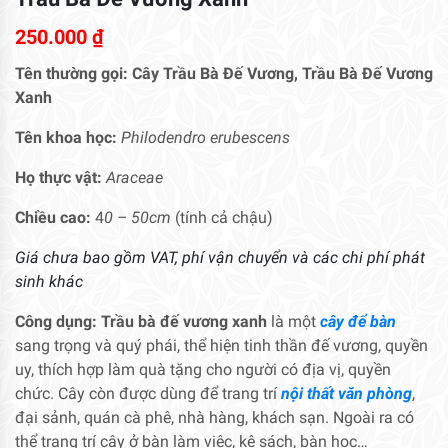
250.000
₫
Tên thường gọi: Cây
Trầu Bà Đế Vương, Trầu Bà Đế Vương
Xanh
Tên khoa học:
Philodendro erubescens
Họ thực vật:
Araceae
Chiều cao:
4
0 – 50cm
(tính cả chậu)
Giá chưa bao gồm VAT, phí vận chuyển và các chi phí phát
sinh khác
Công dụng:
Trầu bà đế vương xanh
là một
cây để bàn
sang trọng và quý phái, thể hiện tinh thần đế vương, quyền
uy, thích hợp làm quà tặng cho người có địa vị, quyền
chức. Cây còn được dùng để trang trí
nội thất văn phòng
,
đại sảnh, quán cà phê, nhà hàng, khách sạn. Ngoài ra có
thể trang trí cây ở bàn làm việc, kệ sách, bàn học…