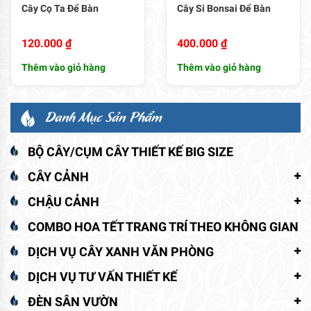
Cây Cọ Ta Để Bàn
Cây Si Bonsai Để Bàn
120.000
₫
400.000
₫
Thêm vào giỏ hàng
Thêm vào giỏ hàng
Danh Mục Sản Phẩm
BỘ CÂY/CỤM CÂY THIẾT KẾ BIG SIZE
CÂY CẢNH
CHẬU CẢNH
COMBO HOA TẾT TRANG TRÍ THEO KHÔNG GIAN
DỊCH VỤ CÂY XANH VĂN PHÒNG
DỊCH VỤ TƯ VẤN THIẾT KẾ
ĐÈN SÂN VƯỜN