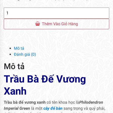
Trầu
Bà
Đế
Thêm Vào Giỏ Hàng
Vương
Xanh
số
lượng
Mô tả
Đánh giá (0)
Mô tả
Trầu Bà Đế Vương
Xanh
Trầu bà đế vương xanh
có tên khoa học là
Philodendron
Imperial Green
là một
cây để bàn
sang trọng và quý phái,