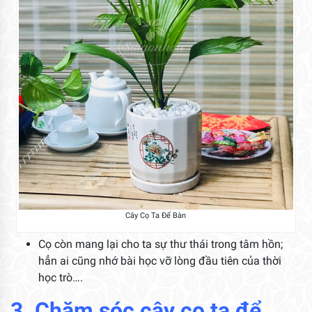
Cây Cọ Ta Để Bàn
Cọ còn mang lại cho ta sự thư thái trong tâm hồn;
hẳn ai cũng nhớ bài học vỡ lòng đầu tiên của thời
học trò….
3. Chăm sóc cây cọ ta để