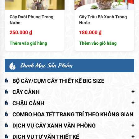
Cây Đuôi Phụng Trong
Cây Trầu Bà Xanh Trong
Nước
Nước
250.000
₫
180.000
₫
Thêm vào giỏ hàng
Thêm vào giỏ hàng
Danh Mục Sản Phẩm
BỘ CÂY/CỤM CÂY THIẾT KẾ BIG SIZE
CÂY CẢNH
CHẬU CẢNH
COMBO HOA TẾT TRANG TRÍ THEO KHÔNG GIAN
DỊCH VỤ CÂY XANH VĂN PHÒNG
DỊCH VỤ TƯ VẤN THIẾT KẾ