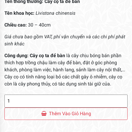
Tên thông thường: Cây cọ ta để bàn
Tên khoa học:
Livistona chinensis
Chiều cao:
30 – 40cm
Giá chưa bao gồm VAT, phí vận chuyển và các chi phí phát
sinh khác
Công dụng:
Cây cọ ta để bàn
là cây chịu bóng bán phần
thích hợp trồng chậu làm cây để bàn, đặt ở góc phòng
khách, phòng làm việc, hành lang, sảnh làm cây nội thất,…
Cây cọ có tính năng loại bỏ các chất gây ô nhiễm, cây cọ
còn là cây phong thủy, có tác dụng sinh tài giữ của.
Cây
Cọ
Ta
Thêm Vào Giỏ Hàng
Để
Bàn