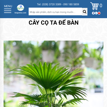
0
Tel: (028) 3720 3389 - 090 180 5859
MENU
CÂY CỌ TA ĐỂ BÀN