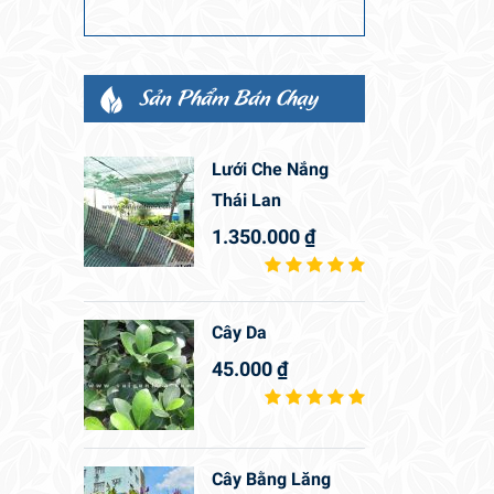
Sản Phẩm Bán Chạy
Lưới Che Nắng
Thái Lan
1.350.000
₫
Cây Da
45.000
₫
Cây Bằng Lăng