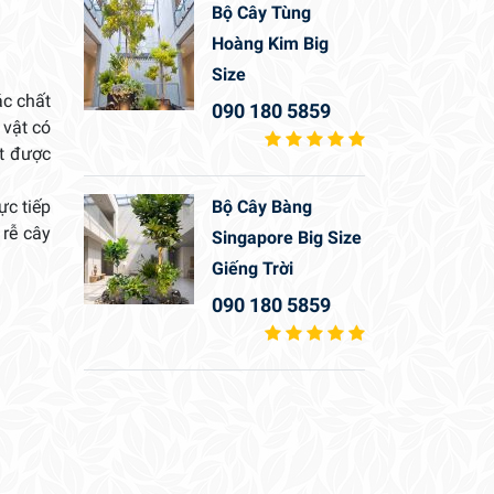
Bộ Cây Tùng
Hoàng Kim Big
Size
ác chất
090 180 5859
 vật có
t được
ực tiếp
Bộ Cây Bàng
 rễ cây
Singapore Big Size
Giếng Trời
090 180 5859