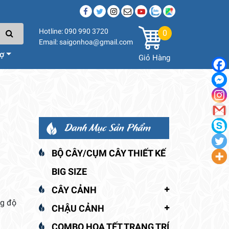
Hotline: 090 990 3720
0
Email: saigonhoa@gmail.com
rợ
Giỏ Hàng
Danh Mục Sản Phẩm
BỘ CÂY/CỤM CÂY THIẾT KẾ
BIG SIZE
CÂY CẢNH
ng độ
CHẬU CẢNH
COMBO HOA TẾT TRANG TRÍ