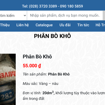
Tel: (028) 3720 3389 - 090 180 5859
 Thiệu
Liên hệ
Catalogue
Ưu đãi
Tin tức
Hỗ T
PHÂN BÒ KHÔ
Phân Bò Khô
55.000
₫
Tên sản phẩm:
Phân Bò Khô
Màu sắc:
Vàng – nâu
3
Đơn vị tính:
20dm
,
khối lượng tùy thuộc vào lượ
ẩm trong đất