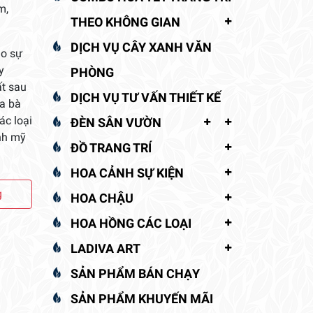
m,
THEO KHÔNG GIAN
DỊCH VỤ CÂY XANH VĂN
ho sự
y
PHÒNG
ất sau
DỊCH VỤ TƯ VẤN THIẾT KẾ
ủa bà
ác loại
ĐÈN SÂN VƯỜN
anh mỹ
ĐỒ TRANG TRÍ
HOA CẢNH SỰ KIỆN
g
HOA CHẬU
HOA HỒNG CÁC LOẠI
LADIVA ART
SẢN PHẨM BÁN CHẠY
SẢN PHẨM KHUYẾN MÃI