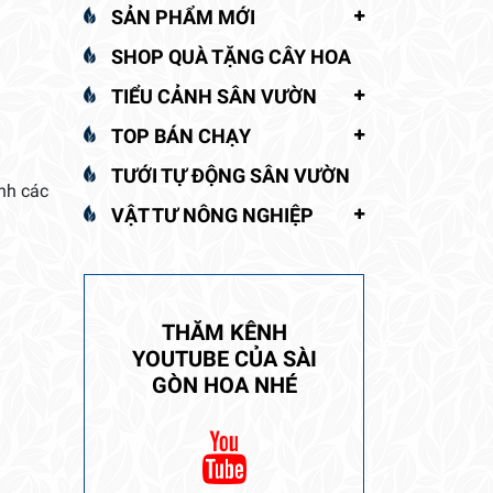
SẢN PHẨM MỚI
SHOP QUÀ TẶNG CÂY HOA
TIỂU CẢNH SÂN VƯỜN
TOP BÁN CHẠY
TƯỚI TỰ ĐỘNG SÂN VƯỜN
ình các
VẬT TƯ NÔNG NGHIỆP
THĂM KÊNH
YOUTUBE CỦA SÀI
GÒN HOA NHÉ