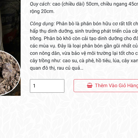
Quy cách:
cao (chiều dài) 50cm, chiều ngang 45c
rộng 20cm.
Công dụng:
Phân bò là phân bón hữu cơ rất tốt c
hấp thụ dinh dưỡng, sinh trưởng phát triển của câ
trồng. Phân bò khô còn cải tạo dinh dưỡng cho đ
các mùa vụ. Đây là loại phân bón gần gũi nhất c
con nông dân, vừa bảo vệ môi trường lại tốt cho c
cây trồng như: cao su, cà phê, hồ tiêu, lúa, cây x
quan đô thị, rau củ quả…
Phân
Thêm Vào Giỏ Hàn
Bò
Khô
số
lượng