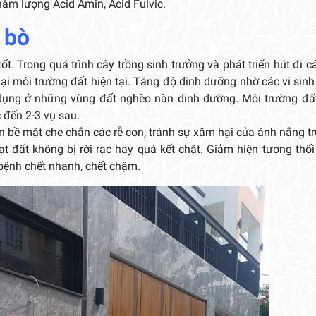
hàm lượng Acid Amin, Acid Fulvic.
 bò
tốt. Trong quá trình cây trồng sinh trưởng và phát triển hút đi c
lại môi trường đất hiện tại. Tăng độ dinh dưỡng nhờ các vi sinh
ử dụng ở những vùng đất nghèo nàn dinh dưỡng. Môi trường đấ
 đến 2-3 vụ sau.
 bề mặt che chắn các rễ con, tránh sự xâm hại của ánh nắng tr
hạt đất không bị rời rạc hay quá kết chặt. Giảm hiện tượng thối
i bệnh chết nhanh, chết chậm.