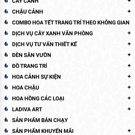
CÂY CẢNH
CHẬU CẢNH
COMBO HOA TẾT TRANG TRÍ THEO KHÔNG GIAN
DỊCH VỤ CÂY XANH VĂN PHÒNG
DỊCH VỤ TƯ VẤN THIẾT KẾ
ĐÈN SÂN VƯỜN
ĐỒ TRANG TRÍ
HOA CẢNH SỰ KIỆN
HOA CHẬU
HOA HỒNG CÁC LOẠI
LADIVA ART
SẢN PHẨM BÁN CHẠY
SẢN PHẨM KHUYẾN MÃI