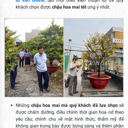
tư vấn online
, tạo mọi điều kiện thuận lợi để quý
khách chọn được
chậu hoa mai tết
ưng ý nhất.
Những
chậu hoa mai mà quý khách đã lựa chọn
sẽ
được chăm dưỡng, điều chỉnh thời gian hoa nở theo
yêu cầu; chỉnh chu về mặt hình thức, thẩm mỹ để
không gian trưng bày được bừng sáng và thêm phần