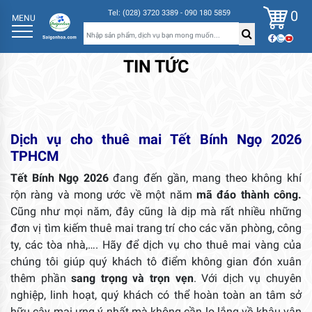
0
Tel: (028) 3720 3389 - 090 180 5859
MENU
TIN TỨC
Dịch vụ cho thuê mai Tết Bính Ngọ 2026
TPHCM
Tết Bính Ngọ 2026
đang đến gần, mang theo không khí
rộn ràng và mong ước về một năm
mã đáo thành công.
Cũng như mọi năm, đây cũng là dịp mà rất nhiều những
đơn vị tìm kiếm thuê mai trang trí cho các văn phòng, công
ty, các tòa nhà,…. Hãy để dịch vụ cho thuê mai vàng của
chúng tôi giúp quý khách tô điểm không gian đón xuân
thêm phần
sang trọng và trọn vẹn
. Với dịch vụ chuyên
nghiệp, linh hoạt, quý khách có thể hoàn toàn an tâm sở
hữu cây mai ưng ý nhất mà không cần lo lắng về khâu vận