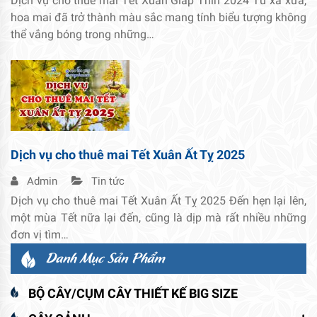
Dịch vụ cho thuê mai Tết Xuân Giáp Thìn 2024 Từ xa xưa,
hoa mai đã trở thành màu sắc mang tính biểu tượng không
thể vắng bóng trong những…
Dịch vụ cho thuê mai Tết Xuân Ất Tỵ 2025
Admin
Tin tức
Dịch vụ cho thuê mai Tết Xuân Ất Tỵ 2025 Đến hẹn lại lên,
một mùa Tết nữa lại đến, cũng là dịp mà rất nhiều những
đơn vị tìm…
Danh Mục Sản Phẩm
BỘ CÂY/CỤM CÂY THIẾT KẾ BIG SIZE