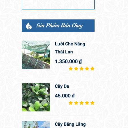
Sản Phẩm Bán Chạy
Lưới Che Nắng
Thái Lan
1.350.000
₫
Cây Da
45.000
₫
Cây Bằng Lăng