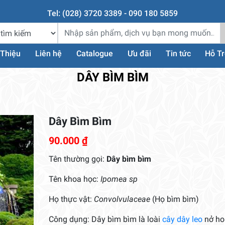
Tel: (028) 3720 3389 - 090 180 5859
 Thiệu
Liên hệ
Catalogue
Ưu đãi
Tin tức
Hỗ T
DÂY BÌM BÌM
Dây Bìm Bìm
90.000
₫
Tên thường gọi:
Dây bìm bìm
Tên khoa học:
Ipomea sp
Họ thực vật:
Convolvulaceae
(Họ bìm bìm)
Công dụng: Dây bìm bìm là loài
cây dây leo
nở ho