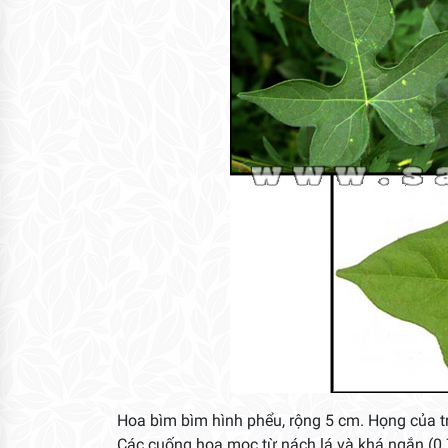
Hoa bìm bìm hình phểu, rộng 5 cm. Họng của tr
Các cuống hoa mọc từ nách lá và khá ngắn (