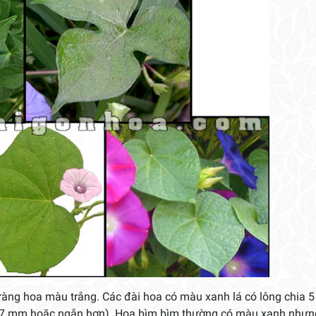
àng hoa màu trắng. Các đài hoa có màu xanh lá có lông chia 5 
0.7 mm hoặc ngắn hơn). Hoa bìm bìm thường có màu xanh nhưn