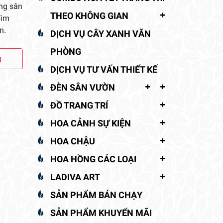
ong sân
THEO KHÔNG GIAN
bìm
n.
DỊCH VỤ CÂY XANH VĂN
PHÒNG
g
DỊCH VỤ TƯ VẤN THIẾT KẾ
ĐÈN SÂN VƯỜN
ĐỒ TRANG TRÍ
HOA CẢNH SỰ KIỆN
HOA CHẬU
HOA HỒNG CÁC LOẠI
LADIVA ART
SẢN PHẨM BÁN CHẠY
SẢN PHẨM KHUYẾN MÃI