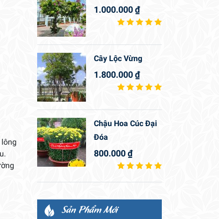
1.000.000
₫
Cây Lộc Vừng
1.800.000
₫
Chậu Hoa Cúc Đại
Đóa
 lông
800.000
₫
u.
hường
Sản Phẩm Mới