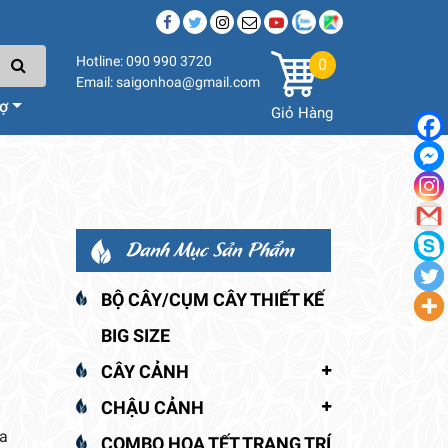
Hotline: 090 990 3720
0
Email: saigonhoa@gmail.com
rợ
Giỏ Hàng
Danh Mục Sản Phẩm
BỘ CÂY/CỤM CÂY THIẾT KẾ
BIG SIZE
CÂY CẢNH
CHẬU CẢNH
a
COMBO HOA TẾT TRANG TRÍ