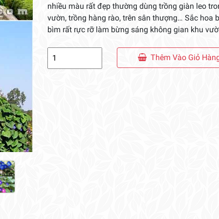
nhiều màu rất đẹp thường dùng trồng giàn leo tr
vườn, trồng hàng rào, trên sân thượng… Sắc hoa 
bìm rất rực rỡ làm bừng sáng không gian khu vườ
Dây
Thêm Vào Giỏ Hàn
Bìm
Bìm
số
lượng