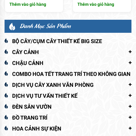
Thêm vào giỏ hàng
Thêm vào giỏ hàng
Danh Mục Sản Phẩm
BỘ CÂY/CỤM CÂY THIẾT KẾ BIG SIZE
CÂY CẢNH
CHẬU CẢNH
COMBO HOA TẾT TRANG TRÍ THEO KHÔNG GIAN
DỊCH VỤ CÂY XANH VĂN PHÒNG
DỊCH VỤ TƯ VẤN THIẾT KẾ
ĐÈN SÂN VƯỜN
ĐỒ TRANG TRÍ
HOA CẢNH SỰ KIỆN