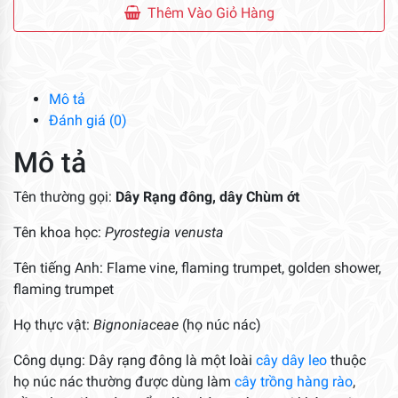
Đông
Thêm Vào Giỏ Hàng
số
lượng
Mô tả
Đánh giá (0)
Mô tả
Tên thường gọi:
Dây Rạng đông, dây Chùm ớt
Tên khoa học:
Pyrostegia venusta
Tên tiếng Anh: Flame vine, flaming trumpet, golden shower,
flaming trumpet
Họ thực vật:
Bignoniaceae
(họ núc nác)
Công dụng: Dây rạng đông là một loài
cây dây leo
thuộc
họ núc nác thường được dùng làm
cây trồng hàng rào
,