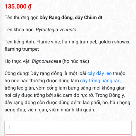
135.000
₫
Tên thường gọi:
Dây Rạng đông, dây Chùm ớt
Tên khoa học:
Pyrostegia venusta
Tên tiếng Anh: Flame vine, flaming trumpet, golden shower,
flaming trumpet
Họ thực vật:
Bignoniaceae
(họ núc nác)
Công dụng: Dây rạng đông là một loài
cây dây leo
thuộc
họ núc nác thường được dùng làm
cây trồng hàng rào
,
trồng leo giàn, vòm cổng làm bừng sáng mọi không gian
nơi cây được trồng bởi sắc cam đỏ rực rỡ. Trong Đông y,
dây rạng đông còn được dùng để trị lao phổi, ho, hầu họng
sưng đau, viêm gan, viêm nhánh khí quản.
Dây
Rạng