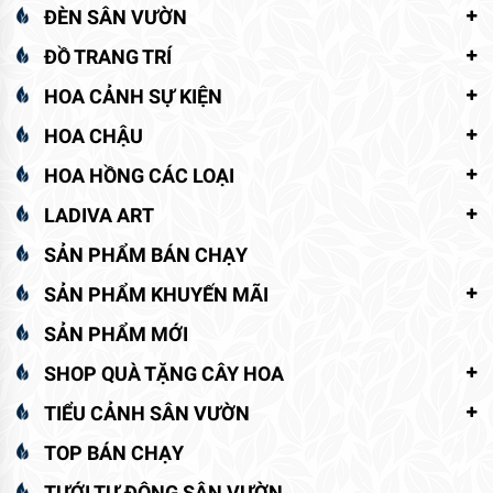
ĐÈN SÂN VƯỜN
ĐỒ TRANG TRÍ
HOA CẢNH SỰ KIỆN
HOA CHẬU
HOA HỒNG CÁC LOẠI
LADIVA ART
SẢN PHẨM BÁN CHẠY
SẢN PHẨM KHUYẾN MÃI
SẢN PHẨM MỚI
SHOP QUÀ TẶNG CÂY HOA
TIỂU CẢNH SÂN VƯỜN
TOP BÁN CHẠY
TƯỚI TỰ ĐỘNG SÂN VƯỜN