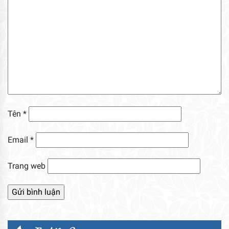
Tên
*
Email
*
Trang web