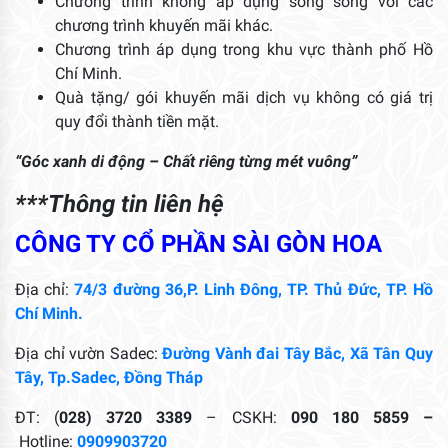
Chương trình không áp dụng song song với các
chương trình khuyến mãi khác.
Chương trình áp dụng trong khu vực thành phố Hồ
Chí Minh.
Quà tặng/ gói khuyến mãi dịch vụ không có giá trị
quy đổi thành tiền mặt.
“Góc xanh di động – Chất riêng từng mét vuông”
***Thông tin liên hệ
CÔNG TY CỔ PHẦN SÀI GÒN HOA
Địa chỉ:
74/3 đường 36,P. Linh Đông, TP. Thủ Đức, TP. Hồ
Chí Minh.
Địa chỉ vườn Sadec:
Đường Vành đai Tây Bắc, Xã Tân Quy
Tây, Tp.Sadec, Đồng Tháp
ĐT: (
028) 3720 3389
– CSKH:
090 180 5859 –
Hotline:
0909903720