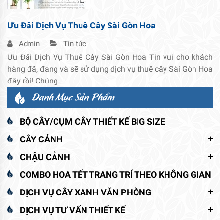
Ưu Đãi Dịch Vụ Thuê Cây Sài Gòn Hoa
Admin
Tin tức
Ưu Đãi Dịch Vụ Thuê Cây Sài Gòn Hoa Tin vui cho khách
hàng đã, đang và sẽ sử dụng dịch vụ thuê cây Sài Gòn Hoa
đây rồi! Chúng…
Danh Mục Sản Phẩm
BỘ CÂY/CỤM CÂY THIẾT KẾ BIG SIZE
CÂY CẢNH
CHẬU CẢNH
COMBO HOA TẾT TRANG TRÍ THEO KHÔNG GIAN
DỊCH VỤ CÂY XANH VĂN PHÒNG
DỊCH VỤ TƯ VẤN THIẾT KẾ