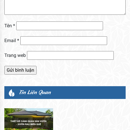
Tên
*
Email
*
Trang web
Tin Liên Quan