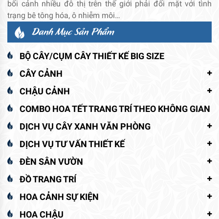
bối cảnh nhiều đô thị trên thế giới phải đối mặt với tình
trạng bê tông hóa, ô nhiễm môi…
Danh Mục Sản Phẩm
BỘ CÂY/CỤM CÂY THIẾT KẾ BIG SIZE
CÂY CẢNH
CHẬU CẢNH
COMBO HOA TẾT TRANG TRÍ THEO KHÔNG GIAN
DỊCH VỤ CÂY XANH VĂN PHÒNG
DỊCH VỤ TƯ VẤN THIẾT KẾ
ĐÈN SÂN VƯỜN
ĐỒ TRANG TRÍ
HOA CẢNH SỰ KIỆN
HOA CHẬU