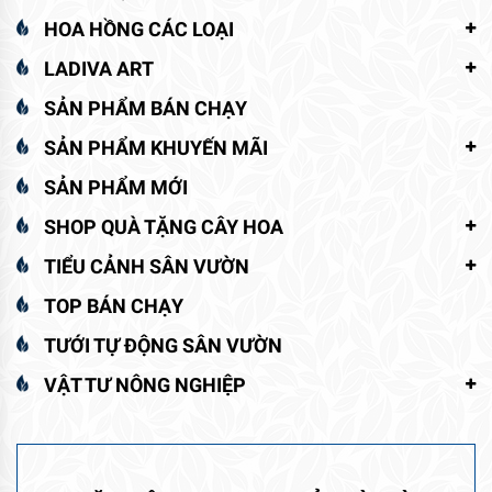
HOA HỒNG CÁC LOẠI
LADIVA ART
SẢN PHẨM BÁN CHẠY
SẢN PHẨM KHUYẾN MÃI
SẢN PHẨM MỚI
SHOP QUÀ TẶNG CÂY HOA
TIỂU CẢNH SÂN VƯỜN
TOP BÁN CHẠY
TƯỚI TỰ ĐỘNG SÂN VƯỜN
VẬT TƯ NÔNG NGHIỆP