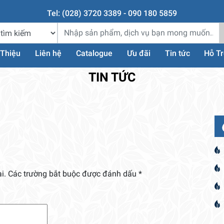
Tel: (028) 3720 3389 - 090 180 5859
 Thiệu
Liên hệ
Catalogue
Ưu đãi
Tin tức
Hỗ T
TIN TỨC
i.
Các trường bắt buộc được đánh dấu
*