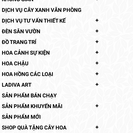
DỊCH VỤ CÂY XANH VĂN PHÒNG
DỊCH VỤ TƯ VẤN THIẾT KẾ
ĐÈN SÂN VƯỜN
ĐỒ TRANG TRÍ
HOA CẢNH SỰ KIỆN
HOA CHẬU
HOA HỒNG CÁC LOẠI
LADIVA ART
SẢN PHẨM BÁN CHẠY
SẢN PHẨM KHUYẾN MÃI
SẢN PHẨM MỚI
SHOP QUÀ TẶNG CÂY HOA