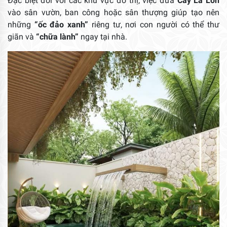
Đặc biệt đối với các khu vực đô thị, việc đưa
Cây Lá Lớn
vào sân vườn, ban công hoặc sân thượng giúp tạo nên
những
“ốc đảo xanh”
riêng tư, nơi con người có thể thư
giãn và
“chữa lành”
ngay tại nhà.