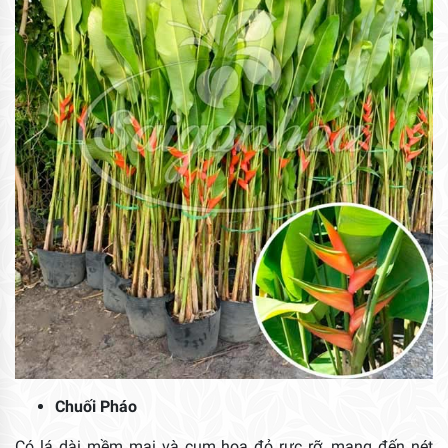
Chuối Pháo
Có lá dài mềm mại và cụm hoa đỏ rực rỡ, mang đến nét