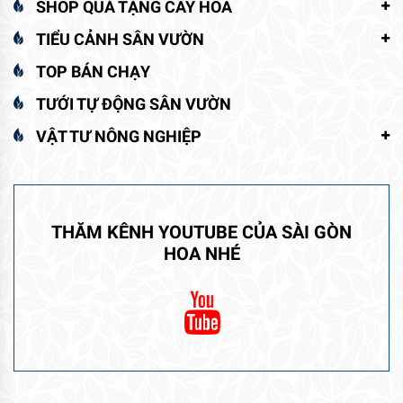
SHOP QUÀ TẶNG CÂY HOA
TIỂU CẢNH SÂN VƯỜN
TOP BÁN CHẠY
TƯỚI TỰ ĐỘNG SÂN VƯỜN
VẬT TƯ NÔNG NGHIỆP
THĂM KÊNH YOUTUBE CỦA SÀI GÒN
HOA NHÉ