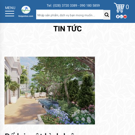
0
Tel: (028) 3720 3389 - 090 180 5859
MENU
TIN TỨC